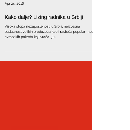
Apr 24, 2016
Kako dalje? Lizing radnika u Srbiji
Visoka stopa nezaposlenosti u Srbiji, neizvesna
budućnost velikih preduzeća kao i rastuća popular- nost
evropskih pokreta koji vraća- ju...