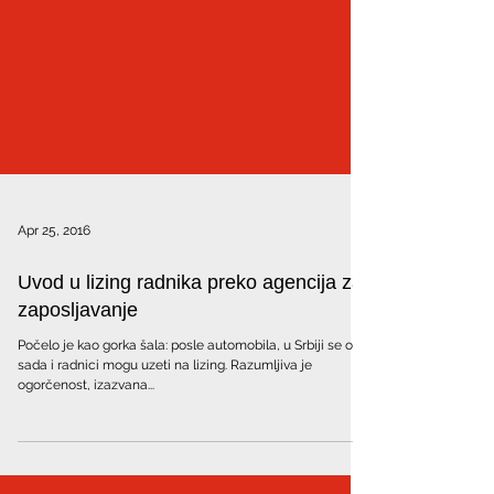
Apr 25, 2016
Uvod u lizing radnika preko agencija za
zaposljavanje
Počelo je kao gorka šala: posle automobila, u Srbiji se od
sada i radnici mogu uzeti na lizing. Razumljiva je
ogorčenost, izazvana...