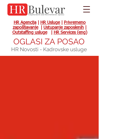
HR Agencija
|
HR Usluge
|
Privremeno
zapošljavanje
|
Ustupanje zaposlenih
|
Outstaffing usluge
|
HR Services (eng)
OGLASI ZA POSAO
HR Novosti - Kadrovske usluge