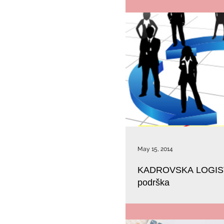
May 15, 2014
KADROVSKA LOGISTI
podrška
SNABDEVANJE LJUDSKIM RESURS
kod poslodavaca KADROVSKA
BULEVAR-resrusi HR -...