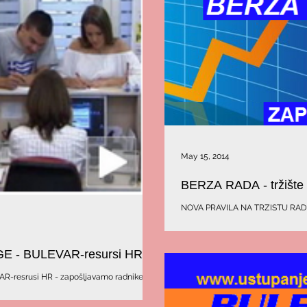
May 15, 2014
BERZA RADA - tržište
NOVA PRAVILA NA TRZISTU RADA 
bila poznata. Bilo je potrebno završi
 - BULEVAR-resursi HR
resrusi HR - zapošljavamo radnike za
 kadrovsku administraciju i logistiku...