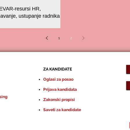
EVAR-resursi HR,
javanje, ustupanje radnika
.com, agencije BULEVAR-
rivrememno zapošljavanje je jedna
1
2
ZA KANDIDATE
Oglasi za posao
Prijava kandidata
sing
Zakonski propisi
Saveti za kandidate