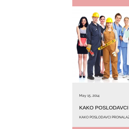
May 15, 2014
KAKO POSLODAVCI
KAKO POSLODAVCI PRONALAZ
malim i velikim, privatnim i državnim, se često dešava
radnik,...