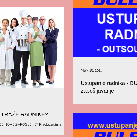
May 15, 2014
Ustupanje radnika - 
zapošljavanje
Ustupanje radne snage posredstvom HR agencije, BULEVAR-re
(iznajmljivanje radnika, outsourcin
 TRAŽE RADNIKE?
E NOVE ZAPOSLENE? Preduzećima,
 da zatreba novi