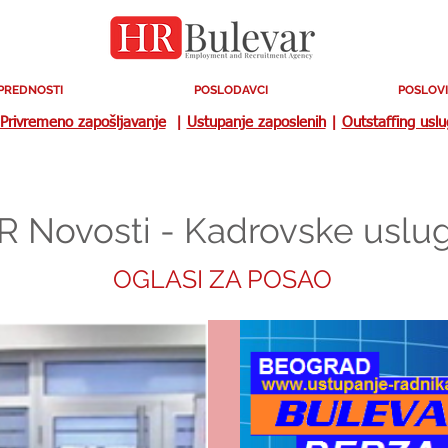
PREDNOSTI
POSLODAVCI
POSLOVI
Privremeno zapošljavanje
|
Ustupanje zaposlenih
|
Outstaffing usl
R Novosti - Kadrovske uslu
OGLASI ZA POSAO