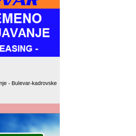
nje - Bulevar-kadrovske
AR kadrovske usluge - staff leasing
adne snage (privremeno zapošljavanje)...