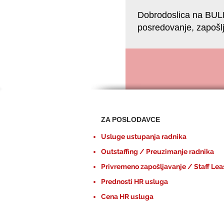
Dobrodoslica na BUL
posredovanje, zapošl
Dobrodosli na sajt www.ustupanje-radnika
resursi HR BULEVAR- agencija za p
od...
ZA POSLODAVCE
Usluge ustupanja radnika
Outstaffing / Preuzimanje radnika
Privremeno zapošljavanje / Staff Lea
Prednosti HR usluga
Cena HR usluga