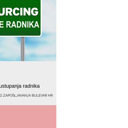
ustupanja radnika
G ZAPOŠLJAVANJA BULEVAR HR
radnika/ Izmedju BULEVAR-a i radnika