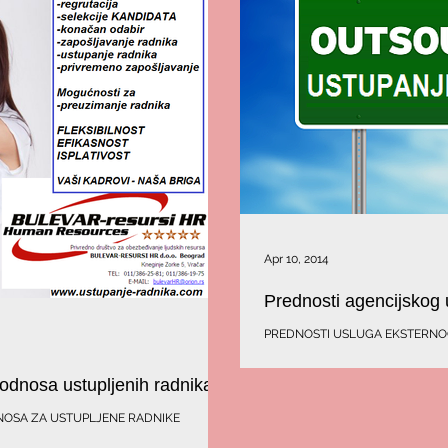
Apr 10, 2014
Prednosti agencijskog 
PREDNOSTI USLUGA EKSTERNO
agencija /agencijsko ustupanje 
/izvršioca/...
 odnosa ustupljenih radnika
NOSA ZA USTUPLJENE RADNIKE
panje radne snage svih profila/...