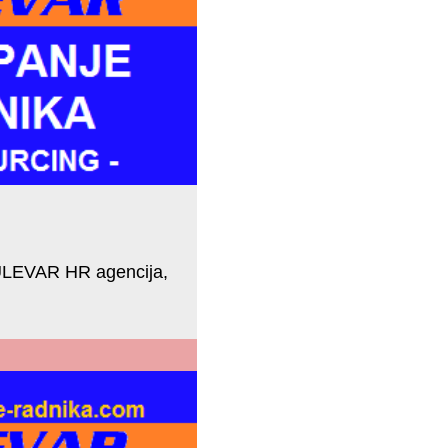
BULEVAR HR agencija,
sursi HR
g usluge, lizing radne snage)...