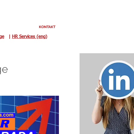
KONTAKT
uge
|
HR Services (eng)
ge