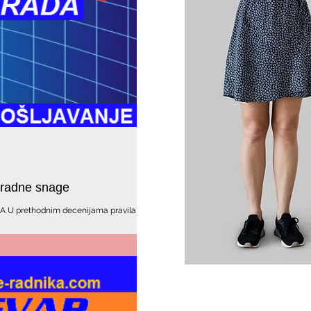
 radne snage
U prethodnim decenijama pravila su
ti srednju školu ili fakultet i ...