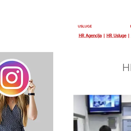
USLUGE
HR Agencija
|
HR Usluge
|
H