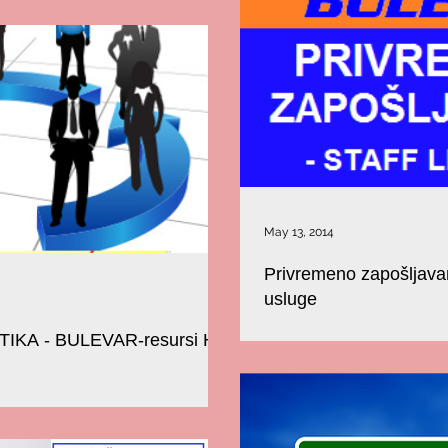
May 13, 2014
Privremeno zapošljava
usluge
Privremeno zapošljavanje - BULEV
KA - BULEVAR-resursi HR
services Kratkoročno ustupanje r
IMA - podrška kadrovskoj strukturi
 LOGISTIKA KADROVSKE USLUGE -