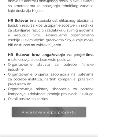
obave uz kontrolu obavljenog posla, a sve u skladu
sa smernicama za obavljanje tehničkog zadatka
koje dostavlja Klijent.
HR Bulevar
ima sposobnost efikasnog alociranja
ljudskih resursa kroz ustupanje sopstvenih radnika
za obavljanje različitih zadataka u svim gradovima
u Republici Srbiji. Posedujemo organizovano
osoblje u svim većim gradovima Srbije koje može
biti dostupno na zahtev Klijenta.
HR Bulevar kroz angažovanje na projektima
može obavljati sledeće vrste poslova:
Organizovanje statista za potrebe filmske
industrije
Organizovanje brojanja saobraćaja na putevima
za potrebe instituta, naftnih kompanija, putarskih
preduzeća itd.
Organizovanje mistery shopper-a za potrebe
kompanija u delatnosti prodaje proizvoda ili usluga
Ostali poslovi na zahtev.
Angažovanje po projektu