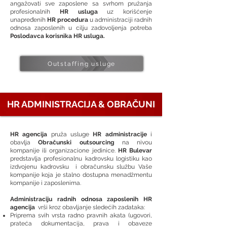
angažovati sve zaposlene sa svrhom pružanja
profesionalnih
HR usluga
uz korišćenje
unapređenih
HR procedura
u administraciji radnih
odnosa zaposlenih u cilju zadovoljenja potreba
Poslodavca korisnika HR usluga.
Outstaffing usluge
HR ADMINISTRACIJA & OBRAČUNI
HR agencija
pruža usluge
HR administracije
i
obavlja
Obračunski outsourcing
na nivou
kompanije ili organizacione jedinice.
HR Bulevar
predstavlja profesionalnu kadrovsku logistiku kao
izdvojenu kadrovsku i obračunsku službu Vaše
kompanije koja je stalno dostupna menadžmentu
kompanije i zaposlenima.
Administraciju radnih odnosa zaposlenih HR
agencija
vrši kroz obavljanje sledećih zadataka:
Priprema svih vrsta radno pravnih akata (ugovori,
prateća dokumentacija, prava i obaveze