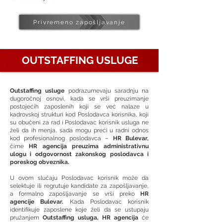
Privremeno zapošljavanje
OUTSTAFFING USLUGE
Outstaffing usluge
podrazumevaju saradnju na
dugoročnoj osnovi, kada se vrši preuzimanje
postojećih zaposlenih koji se već nalaze u
kadrovskoj strukturi kod Poslodavca korisnika, koji
su obučeni za rad i Poslodavac korisnik usluga ne
želi da ih menja, sada mogu preći u radni odnos
kod profesionalnog poslodavca –
HR Bulevar,
čime
HR agencija preuzima administrativnu
ulogu i odgovornost zakonskog poslodavca i
poreskog obveznika.
U ovom slučaju Poslodavac korisnik može da
selektuje ili regrutuje kandidate za zapošljavanje,
a formalno zapošljavanje se vrši preko
HR
agencije Bulevar.
Kada Poslodavac korisnik
identifikuje zaposlene koje želi da se ustupaju
pružanjem
Outstaffing usluga, HR agencija
će