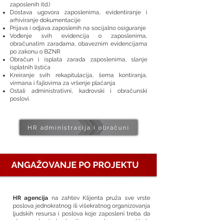
zaposlenih itd.)
Dostava ugovora zaposlenima, evidentiranje i
arhiviranje dokumentacije
Prijava i odjava zaposlenih na socijalno osiguranje
Vođenje svih evidencija o zaposlenima,
obračunatim zaradama, obaveznim evidencijama
po zakonu o BZNR
Obračun i isplata zarada zaposlenima, slanje
isplatnih listića
Kreiranje svih rekapitulacija, šema kontiranja,
virmana i fajlovima za vršenje plaćanja
Ostali administrativni, kadrovski i obračunski
poslovi.
HR administracija i obračuni
ANGAŽOVANJE PO PROJEKTU
HR agencija
na zahtev Klijenta pruža sve vrste
poslova jednokratnog ili višekratnog organizovanja
ljudskih resursa i poslova koje zaposleni treba da