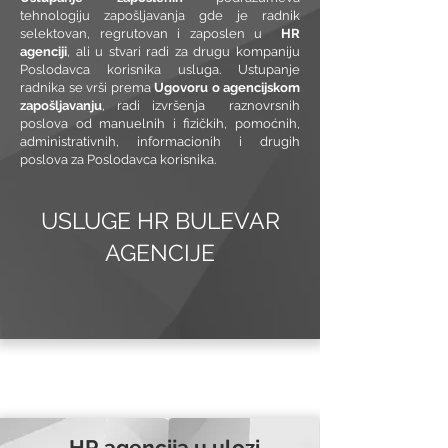
tehnologiju zapošljavanja gde je radnik
selektovan, regrutovan i zaposlen u
HR
agenciji
, ali u stvari radi za drugu kompaniju
Poslodavca korisnika usluga. Ustupanje
radnika se vrši prema
Ugovoru o agencijskom
zapošljavanju
, radi izvršenja raznovrsnih
poslova od manuelnih i fizičkih, pomoćnih,
administrativnih, informacionih i drugih
poslova za Poslodavca korisnika.
USLUGE HR BULEVAR
AGENCIJE
HR agencija u ulozi