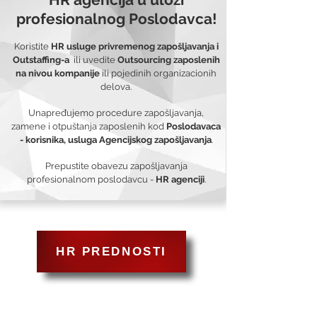
profesionalnog Poslodavca!
Koristite
HR usluge privremenog zapošljavanja i
Outstaffing-a
ili uvedite
Outsourcing zaposlenih
na nivou kompanije
ili pojedinih organizacionih
delova.
Unapređujemo procedure zapošljavanja,
zamene i otpuštanja zaposlenih kod
Poslodavaca
- korisnika, usluga Agencijskog zapošljavanja
.
Prepustite obavezu zapošljavanja
profesionalnom poslodavcu -
HR agenciji
.
HR PREDNOSTI