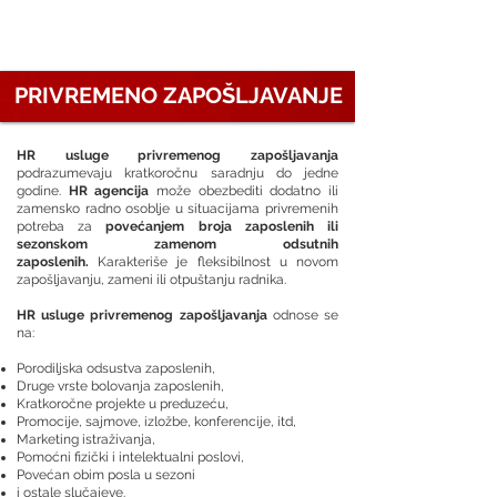
PRIVREMENO ZAPOŠLJAVANJE
HR usluge privremenog zapošljavanja
podrazumevaju kratkoročnu saradnju do jedne
godine.
HR agencija
može obezbediti dodatno ili
zamensko radno osoblje u situacijama privremenih
potreba za
povećanjem broja zaposlenih ili
sezonskom zamenom odsutnih
zaposlenih.
K
arakteriše je fleksibilnost u novom
zapošljavanju, zameni ili otpuštanju radnika.
HR usluge privremenog zapošljavanja
odnose se
na:
Porodiljska odsustva zaposlenih,
Druge vrste bolovanja zaposlenih,
Kratkoročne projekte u preduzeću,
Promocije, sajmove, izložbe, konferencije, itd,
Marketing istraživanja,
Pomoćni fizički i intelektualni poslovi,
Povećan obim posla u sezoni
i ostale slučajeve.