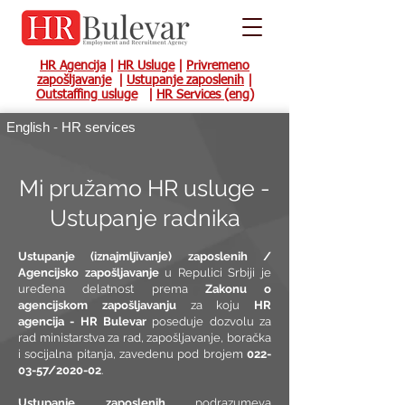
HR Agencija
|
HR Usluge
|
Privremeno
zapošljavanje
|
Ustupanje zaposlenih
|
Outstaffing usluge
|
HR Services (eng)
English - HR services
Mi pružamo HR usluge -
Ustupanje radnika
Ustupanje (iznajmljivanje) zaposlenih /
Agencijsko zapošljavanje
u Repulici Srbiji je
uređena delatnost prema
Zakonu o
agencijskom zapošljavanju
za koju
HR
agencija - HR Bulevar
poseduje dozvolu za
rad ministarstva za rad, zapošljavanje, boračka
i socijalna pitanja, zavedenu pod brojem
022-
03-57
/2020-02
.
Ustupanje zaposlenih
podrazumeva