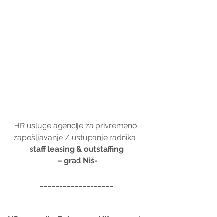
HR usluge agencije za privremeno 
zapošljavanje / ustupanje radnika  
staff leasing & outstaffing
– grad Niš-
___________________________________
___________________