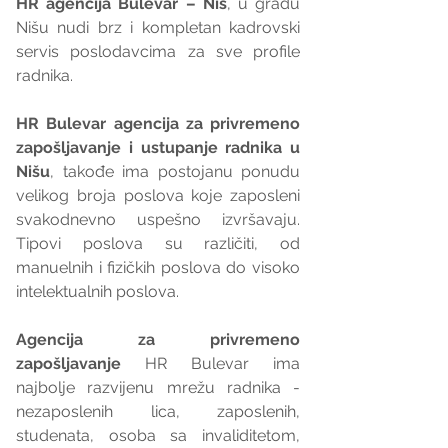
HR agencija Bulevar – Niš
, u gradu 
Nišu nudi brz i kompletan kadrovski 
servis poslodavcima za sve profile 
radnika.
HR Bulevar agencija za privremeno 
zapošljavanje i ustupanje radnika u 
Nišu
, takođe ima postojanu ponudu 
velikog broja poslova koje zaposleni 
svakodnevno uspešno izvršavaju. 
Tipovi poslova su različiti, od 
manuelnih i fizičkih poslova do visoko 
intelektualnih poslova.
Agencija za privremeno 
zapošljavanje 
HR Bulevar ima 
najbolje razvijenu mrežu radnika - 
nezaposlenih lica, zaposlenih,  
studenata, osoba sa invaliditetom, 