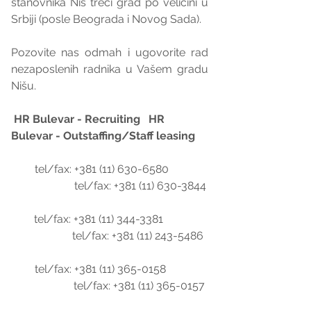
stanovnika Niš treći grad po veličini u 
Srbiji (posle Beograda i Novog Sada).
Pozovite nas odmah i ugovorite rad 
nezaposlenih radnika u Vašem gradu 
Nišu.
HR Bulevar - Recruiting   HR 
Bulevar - Outstaffing/Staff leasing
        tel/fax: +381 (11) 630-6580              
                      tel/fax: +381 (11) 630-3844
        tel/fax: +381 (11) 344-3381                
                    tel/fax: +381 (11) 243-5486
        tel/fax: +381 (11) 365-0158               
                     tel/fax: +381 (11) 365-0157