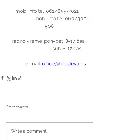
        mob. info tel: 061/655-7021            
                      mob. info tel: 060/3006-
508
radno vreme: pon-pet  8-17 čas. 
                             sub 8-12 čas.
          e-mail: 
office@hrbulevar.rs
Comments
Write a comment...