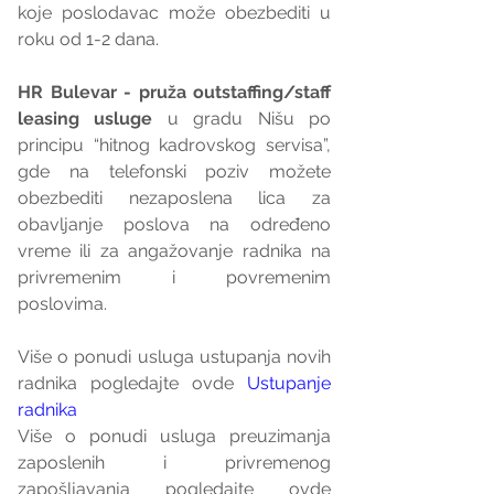
koje poslodavac može obezbediti u 
roku od 1-2 dana.
HR Bulevar - pruža outstaffing/staff 
leasing usluge
 u gradu Nišu po 
principu “hitnog kadrovskog servisa”, 
gde na telefonski poziv možete 
obezbediti nezaposlena lica za 
obavljanje poslova na određeno 
vreme ili za angažovanje radnika na  
privremenim i povremenim 
poslovima.
Više o ponudi usluga ustupanja novih 
radnika pogledajte ovde 
Ustupanje 
radnika
Više o ponudi usluga preuzimanja 
zaposlenih i privremenog 
zapošljavanja pogledajte ovde 