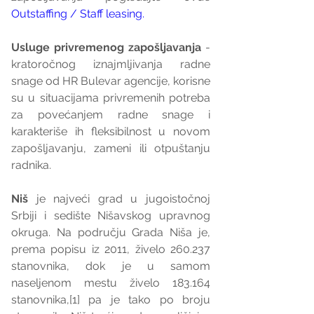
Outstaffing / Staff leasing.
Usluge privremenog zapošljavanja
 - 
kratoročnog iznajmljivanja radne 
snage od HR Bulevar agencije, korisne 
su u situacijama privremenih potreba 
za povećanjem radne snage i 
karakteriše ih fleksibilnost u novom 
zapošljavanju, zameni ili otpuštanju 
radnika.
Niš
 je najveći grad u jugoistočnoj 
Srbiji i sedište Nišavskog upravnog 
okruga. Na području Grada Niša je, 
prema popisu iz 2011, živelo 260.237 
stanovnika, dok je u samom 
naseljenom mestu živelo 183.164 
stanovnika,[1] pa je tako po broju 