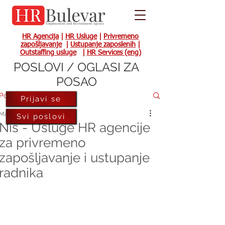
HR Agencija
|
HR Usluge
|
Privremeno
zapošljavanje
|
Ustupanje zaposlenih
|
Outstaffing usluge
|
HR Services (eng)
POSLOVI / OGLASI ZA
POSAO
Post
Prijavi se
May 11, 2017
Svi poslovi
Niš - Usluge HR agencije
za privremeno
zapošljavanje i ustupanje
radnika