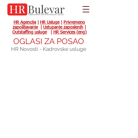
HR Agencija
|
HR Usluge
|
Privremeno
zapošljavanje
|
Ustupanje zaposlenih
|
Outstaffing usluge
|
HR Services (eng)
OGLASI ZA POSAO
HR Novosti - Kadrovske usluge