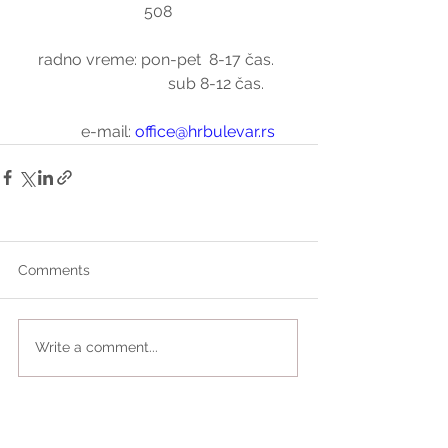
508
radno vreme: pon-pet  8-17 čas. 
                             sub 8-12 čas.
          e-mail: 
office@hrbulevar.rs
Comments
Write a comment...