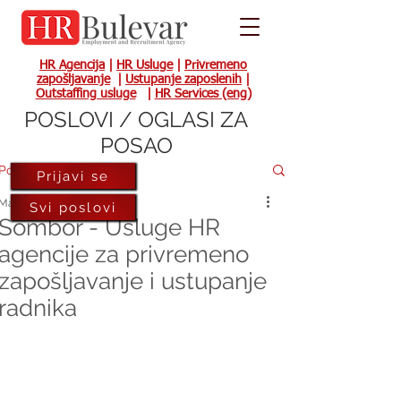
HR Agencija
|
HR Usluge
|
Privremeno
zapošljavanje
|
Ustupanje zaposlenih
|
Outstaffing usluge
|
HR Services (eng)
POSLOVI / OGLASI ZA
POSAO
Post
Prijavi se
May 11, 2017
Svi poslovi
Sombor - Usluge HR
agencije za privremeno
zapošljavanje i ustupanje
radnika