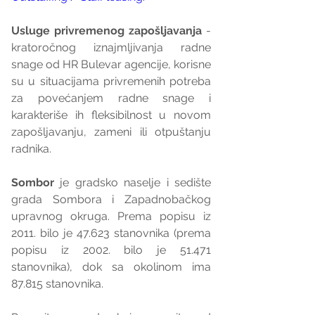
Usluge privremenog zapošljavanja
 - 
kratoročnog iznajmljivanja radne 
snage od HR Bulevar agencije, korisne 
su u situacijama privremenih potreba 
za povećanjem radne snage i 
karakteriše ih fleksibilnost u novom 
zapošljavanju, zameni ili otpuštanju 
radnika.
Sombor
 je gradsko naselje i sedište 
grada Sombora i Zapadnobačkog 
upravnog okruga. Prema popisu iz 
2011. bilo je 47.623 stanovnika (prema 
popisu iz 2002. bilo je 51.471 
stanovnika), dok sa okolinom ima 
87.815 stanovnika.