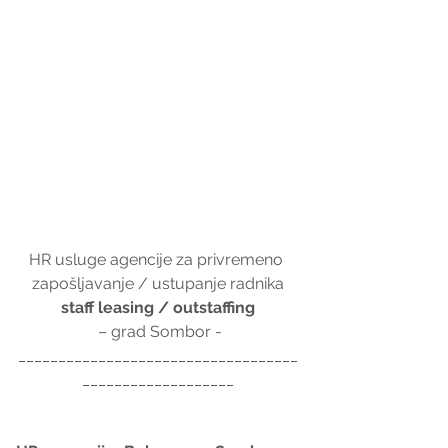
HR usluge agencije za privremeno 
zapošljavanje / ustupanje radnika
staff leasing / outstaffing
 – grad Sombor​​ -
___________________________________
___________________