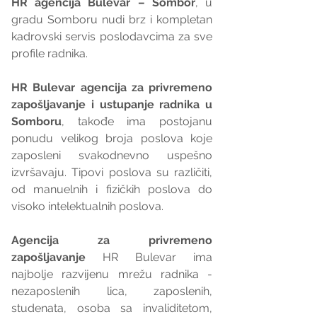
HR agencija Bulevar – Sombor
, u 
gradu Somboru nudi brz i kompletan 
kadrovski servis poslodavcima za sve 
profile radnika.
HR Bulevar agencija za privremeno 
zapošljavanje i ustupanje radnika u 
Somboru
, takođe ima postojanu 
ponudu velikog broja poslova koje 
zaposleni svakodnevno uspešno 
izvršavaju. Tipovi poslova su različiti, 
od manuelnih i fizičkih poslova do 
visoko intelektualnih poslova.
Agencija za privremeno 
zapošljavanje 
HR Bulevar ima 
najbolje razvijenu mrežu radnika - 
nezaposlenih lica, zaposlenih,  
studenata, osoba sa invaliditetom, 