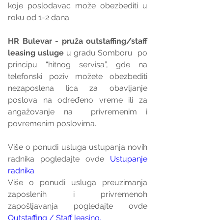
koje poslodavac može obezbediti u 
roku od 1-2 dana.
HR Bulevar - pruža outstaffing/staff 
leasing usluge
 u gradu Somboru  po 
principu “hitnog servisa”, gde na 
telefonski poziv možete obezbediti 
nezaposlena lica za obavljanje 
poslova na određeno vreme ili za 
angažovanje na  privremenim i 
povremenim poslovima.
Više o ponudi usluga ustupanja novih 
radnika pogledajte ovde 
Ustupanje 
radnika
Više o ponudi usluga preuzimanja 
zaposlenih i privremenoh 
zapošljavanja pogledajte ovde 
Outstaffing / Staff leasing.