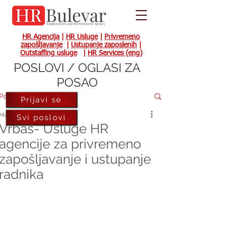
HR Agencija
|
HR Usluge
|
Privremeno
zapošljavanje
|
Ustupanje zaposlenih
|
Outstaffing usluge
|
HR Services (eng)
POSLOVI / OGLASI ZA
POSAO
Post
Prijavi se
May 11, 2017
Svi poslovi
Vrbas- Usluge HR
agencije za privremeno
zapošljavanje i ustupanje
radnika