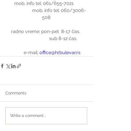
        mob. info tel: 061/655-7021            
                      mob. info tel: 060/3006-
508
radno vreme: pon-pet  8-17 čas. 
                             sub 8-12 čas.
          e-mail: 
office@hrbulevar.rs
Comments
Write a comment...