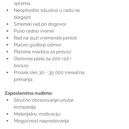
sprema   
Neophodno iskustvo u radu na 
blagajni  
Smenski rad po dogovor  
Puno radno vreme   
Rad na duži vremenski period  
Plaćen godišnji odmor  
Plaćena markica za prevoz  
Osnovna plata 24 000 rsd + 
bonusi  
Prosek oko 30 - 35 000 mesečna 
primanja 
Zaposlenima nudimo:
Stručno obrazovanje unutar 
kompanije   
Materijalnu motivaciju   
Mogućnost napredovanja  