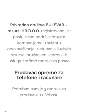
Privredno društvo BULEVAR – 
resursi HR D.O.O.
 registrovano je i 
posluje kao podrška drugim 
kompanijama u sektoru 
obezbeđivanja i ustupanja ljudskih 
resursa, pružanjem kadrovskih 
usluga, tražimo radnike za posao:
Prodavac opreme za 
telefone i računare
Potrebno nam je 3 radnika za 
prodavnicu u Vrbasu.