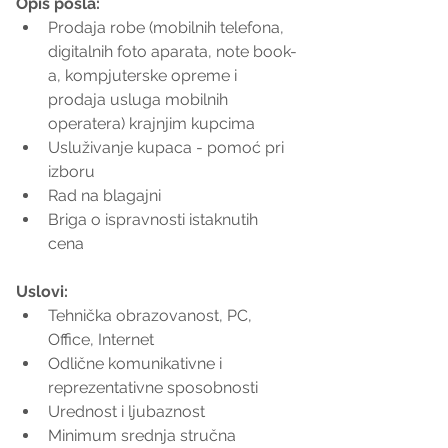
Opis posla:
Prodaja robe (mobilnih telefona, 
digitalnih foto aparata, note book-
a, kompjuterske opreme i 
prodaja usluga mobilnih 
operatera) krajnjim kupcima  
Usluživanje kupaca - pomoć pri 
izboru  
Rad na blagajni  
Briga o ispravnosti istaknutih 
cena 
Uslovi:
Tehnička obrazovanost, PC, 
Office, Internet   
Odlične komunikativne i 
reprezentativne sposobnosti   
Urednost i ljubaznost   
Minimum srednja stručna 