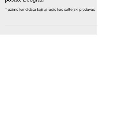
Radnik za šaltersku prodaju | Oglasi za
posao, Beograd
Tražimo kandidata koji bi radio kao šalterski prodavac