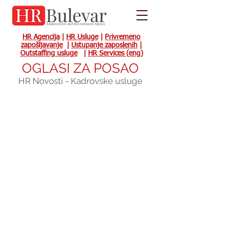
HR Agencija
|
HR Usluge
|
Privremeno
zapošljavanje
|
Ustupanje zaposlenih
|
Outstaffing usluge
|
HR Services (eng)
OGLASI ZA POSAO
HR Novosti - Kadrovske usluge