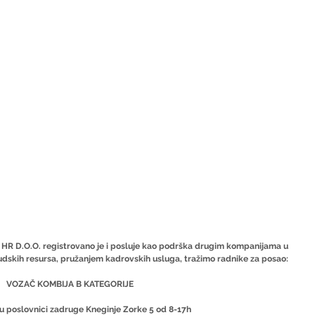
 HR D.O.O. registrovano je i posluje kao podrška drugim kompanijama u 
udskih resursa, pružanjem kadrovskih usluga, tražimo radnike za posao:
VOZAČ KOMBIJA B KATEGORIJE
o u poslovnici zadruge Kneginje Zorke 5 od 8-17h