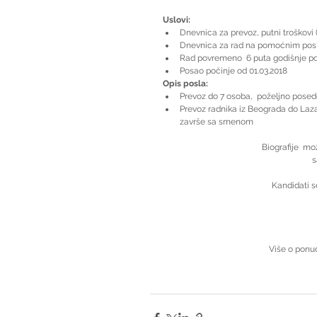
Uslovi:
Dnevnica za prevoz, putni troškovi (
Dnevnica za rad na pomoćnim posl
Rad povremeno  6 puta godišnje po 
Posao počinje od 01.03.2018 
Opis posla:
Prevoz do 7 osoba,  poželjno posed
Prevoz radnika iz Beograda do Laz
završe sa smenom 
Biografije  mo
s
Kandidati s
Više o ponud