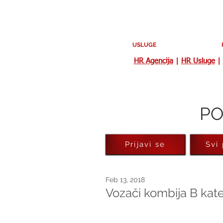
USLUGE
HR Agencija
|
HR Usluge
|
PO
Prijavi se
Svi
Feb 13, 2018
Vozači kombija B kate