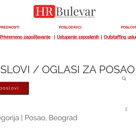
PREDNOSTI
POSLODAVCI
POSLOVI
Privremeno zapošljavanje
|
Ustupanje zaposlenih
|
Outstaffing usl
SLOVI / OGLASI ZA POSAO
 poslovi
gorija | Posao, Beograd