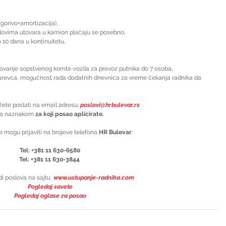
gorivo+amortizacija),  
ovima utovara u kamion plaćaju se posebno,  
10 dana u kontinuitetu,  
ovanje sopstvenog kombi-vozila za prevoz putnika do 7 osoba,  
arevca, mogućnost rada dodatnih dnevnica za vreme čekanja radnika da 
žete poslati na email adresu: 
poslovi@hrbulevar.rs
a naznakom
 za koji posao aplicirate.
e mogu prijaviti na brojeve telefona 
HR Bulevar
:
Tel: +381 11 630-6580
Tel: +381 11 630-3844 
i poslova na sajtu  
www.ustupanje-radnika.com
Pogledaj savete
Pogledaj oglase za posao