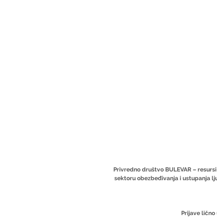
Privredno društvo BULEVAR – resursi
sektoru obezbeđivanja i ustupanja lj
Prijave ličn