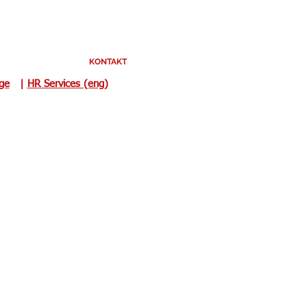
KONTAKT
uge
|
HR Services (eng)