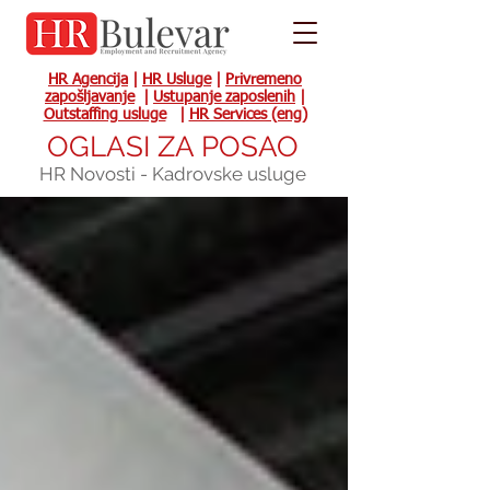
HR Agencija
|
HR Usluge
|
Privremeno
zapošljavanje
|
Ustupanje zaposlenih
|
Outstaffing usluge
|
HR Services (eng)
OGLASI ZA POSAO
HR Novosti - Kadrovske usluge