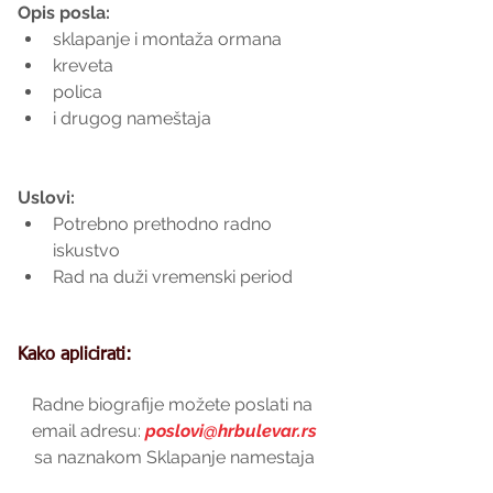
Opis posla:
sklapanje i montaža ormana  
kreveta  
polica  
i drugog nameštaja 
Uslovi:
Potrebno prethodno radno 
iskustvo  
Rad na duži vremenski period 
Kako aplicirati:
Radne biografije možete poslati na 
email adresu: 
poslovi@hrbulevar.rs
sa naznakom Sklapanje namestaja