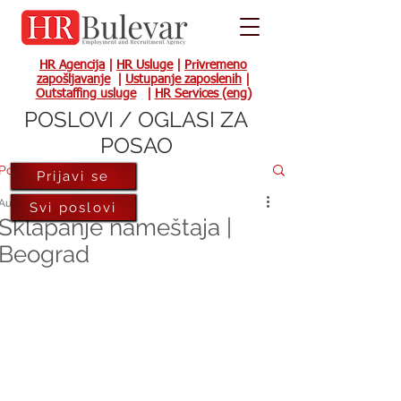
HR Agencija
|
HR Usluge
|
Privremeno
zapošljavanje
|
Ustupanje zaposlenih
|
Outstaffing usluge
|
HR Services (eng)
POSLOVI / OGLASI ZA
POSAO
Post
Prijavi se
Aug 24, 2017
Svi poslovi
Sklapanje nameštaja |
Beograd