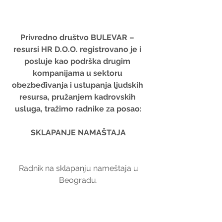
Privredno društvo BULEVAR – 
resursi HR D.O.O. registrovano je i 
posluje kao podrška drugim 
kompanijama u sektoru 
obezbeđivanja i ustupanja ljudskih 
resursa, pružanjem kadrovskih 
usluga, tražimo radnike za posao:
SKLAPANJE NAMAŠTAJA
 Radnik na sklapanju nameštaja u 
Beogradu.