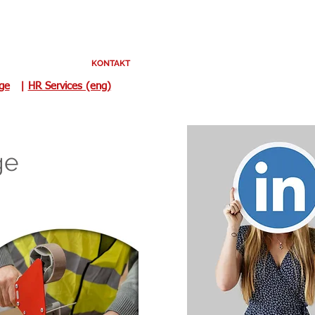
KONTAKT
uge
|
HR Services (eng)
ge