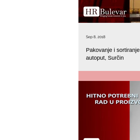
Sep 8, 2018
Pakovanje i sortiranj
autoput, Surčin
Privredno društvo BULEVAR – res
kao podrška drugim kompanijama