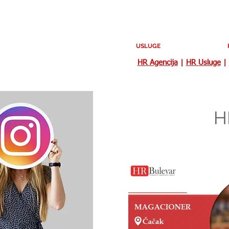
USLUGE
HR Agencija
|
HR Usluge
|
H