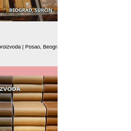
 proizvoda | Posao, Beograd,
si HR D.O.O. registrovano je i posluje
 sektoru obezbeđivanja i...