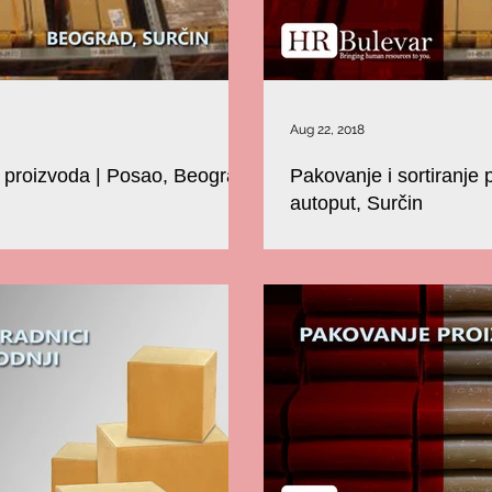
Aug 22, 2018
e proizvoda | Posao, Beograd,
Pakovanje i sortiranje
autoput, Surčin
ursi HR D.O.O. registrovano je i posluje
Privredno društvo BULEVAR – resur
 u sektoru obezbeđivanja i...
kao podrška drugim kompanijama u