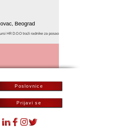
dovac, Beograd
rsi HR D.O.O traži radnike za posao
cu. Prijavite se 060/300-6509
Poslovnice
Prijavi se