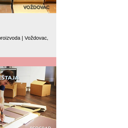
 proizvoda | Voždovac,
rsi HR D.O.O traži radnike za pakovanje
i sortiranje proizvoda uz proizvodnu liniju. Prijavite se 011 630-3