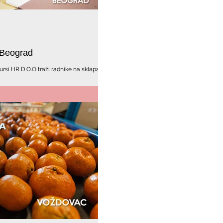
 Beograd
rsi HR D.O.O traži radnike na sklapanju