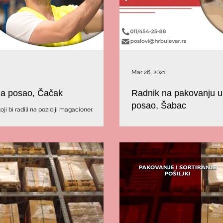
Mar 26, 2021
za posao, Čačak
Radnik na pakovanju u 
posao, Šabac
i bi radili na poziciji magacioner.
Tražimo izvršioca za pakovanje u