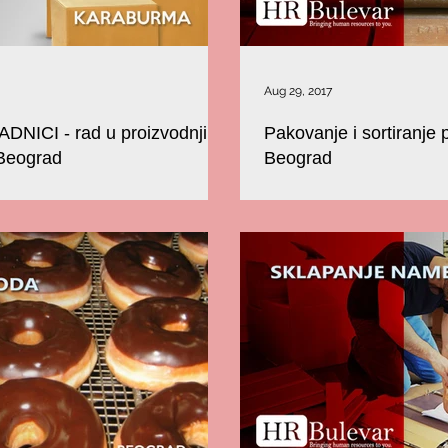
Aug 29, 2017
ICI - rad u proizvodnji |
Pakovanje i sortiranje
 Beograd
Beograd
esursi HR D.O.O traži radnike za pomoćne
Privredno društvo BULEVAR – resu
poslove u proizvodnji. Prijavite se na 011 630-3844, 060/300-6509