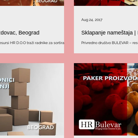
Aug 24, 2017
ždovac, Beograd
Sklapanje nameštaja |
HR D.O.O traži radnike za sortiranje i
Privredno društvo BULEVAR – resu
knjižica neophodna. Prijavite se
nameštaja u Beogradu.