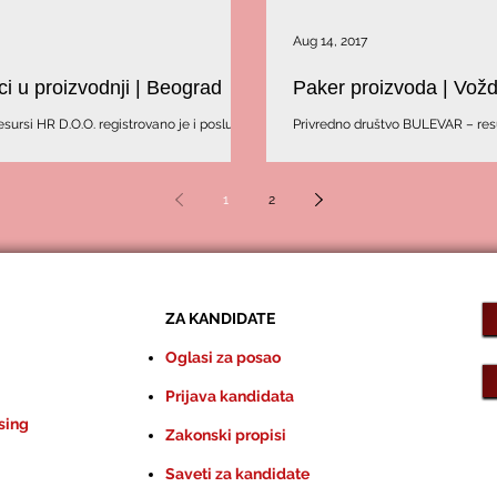
Aug 14, 2017
i u proizvodnji | Beograd
Paker proizvoda | Vož
ursi HR D.O.O. registrovano je i posluje
Privredno društvo BULEVAR – resu
 u sektoru obezbeđivanja i...
paker proizovoda. Radi na Voždov
1
2
ZA KANDIDATE
Oglasi za posao
Prijava kandidata
sing
Zakonski propisi
Saveti za kandidate