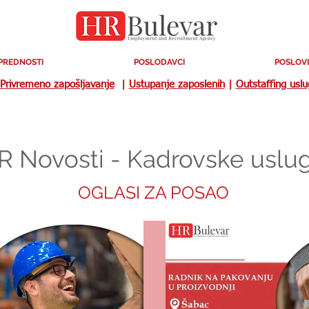
PREDNOSTI
POSLODAVCI
POSLOVI
Privremeno zapošljavanje
|
Ustupanje zaposlenih
|
Outstaffing usl
R Novosti - Kadrovske uslu
OGLASI ZA POSAO