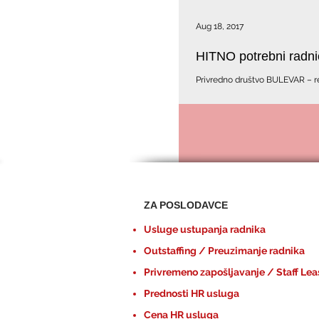
Aug 18, 2017
HITNO potrebni radnic
Privredno društvo BULEVAR – res
kao podrška drugim kompanijama
ZA POSLODAVCE
Usluge ustupanja radnika
Outstaffing / Preuzimanje radnika
Privremeno zapošljavanje / Staff Lea
Prednosti HR usluga
Cena HR usluga