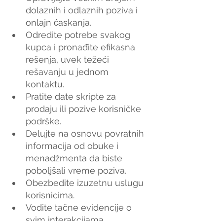
dolaznih i odlaznih poziva i 
onlajn ćaskanja.
Odredite potrebe svakog 
kupca i pronađite efikasna 
rešenja, uvek težeći 
rešavanju u jednom 
kontaktu. 
Pratite date skripte za 
prodaju ili pozive korisničke 
podrške.
Delujte na osnovu povratnih 
informacija od obuke i 
menadžmenta da biste 
poboljšali vreme poziva. 
Obezbedite izuzetnu uslugu 
korisnicima.
Vodite tačne evidencije o 
svim interakcijama.