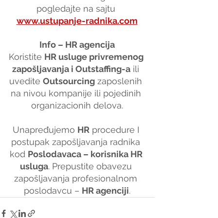
pogledajte na sajtu 
www.ustupanje-radnika.com
Info – HR agencija
Koristite 
HR usluge privremenog 
zapošljavanja i Outstaffing-a
 ili 
uvedite 
Outsourcing
 zaposlenih 
na nivou kompanije ili pojedinih 
organizacionih delova.
Unapređujemo 
HR
 procedure I 
postupak zapošljavanja radnika 
kod 
Poslodavaca – korisnika HR 
usluga
. Prepustite obavezu 
zapošljavanja profesionalnom 
poslodavcu – 
HR agenciji
.