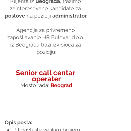
Klijenta iz 
Beograda
, tražimo 
zainteresovane kandidate za 
poslove
 na poziciji 
administrator.
Agencija za privremeno 
zapošljavanje HR Bulevar d.o.o. 
iz Beograda traži izvršioca za 
poziciju:
Senior call centar 
operater
Mesto rada: 
Beograd
Opis posla:
Upravljajte velikim brojem 