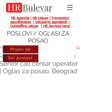
HR Agencija
|
HR Usluge
|
Privremeno
zapošljavanje
|
Ustupanje zaposlenih
|
Outstaffing usluge
|
HR Services (eng)
POSLOVI / OGLASI ZA
POSAO
Post
Prijavi se
Mar 12, 2024
Svi poslovi
Senior call centar operater
| Oglas za posao, Beograd