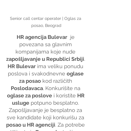
Senior call centar operater | Oglas za 
posao, Beograd
HR agencija Bulevar
  je 
povezana sa glavnim 
kompanijama koje nude 
zapošljavanje u Republici Srbiji
. 
HR Bulevar
 ima veliku ponudu 
poslova i svakodnevne 
oglase 
za posao
 kod različith 
Poslodavaca
. Konkurišite na 
oglase za poslove
 i koristite 
HR 
usluge
 potpuno besplatno. 
Zapošljavanje je besplatno za 
sve kandidate koji konkurišu za 
posao u HR agenciji
. Za potrebe 