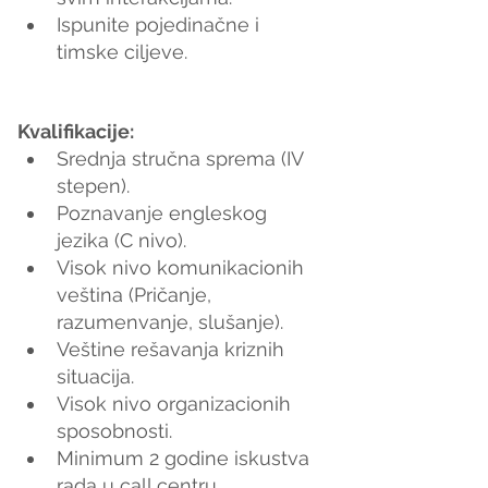
Ispunite pojedinačne i 
timske ciljeve.
Kvalifikacije:
Srednja stručna sprema (IV 
stepen).
Poznavanje engleskog 
jezika (C nivo).
Visok nivo komunikacionih 
veština (Pričanje, 
razumenvanje, slušanje).
Veštine rešavanja kriznih 
situacija.
Visok nivo organizacionih 
sposobnosti.
Minimum 2 godine iskustva 
rada u call centru.