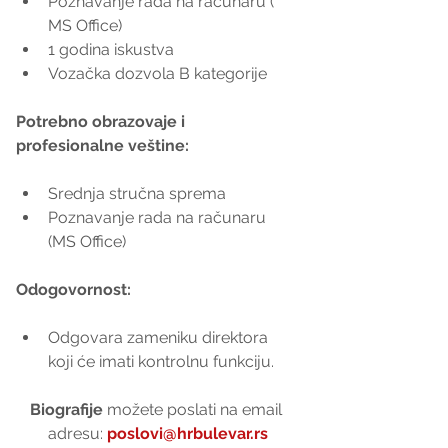
Poznavanje rada na računaru ( 
MS Office)  
1 godina iskustva  
Vozačka dozvola B kategorije 
Potrebno obrazovaje i 
profesionalne veštine:
Srednja stručna sprema  
Poznavanje rada na računaru 
(MS Office) 
Odogovornost:
Odgovara zameniku direktora 
koji će imati kontrolnu funkciju. 
Biografije 
možete poslati na email 
adresu: 
poslovi@hrbulevar.rs