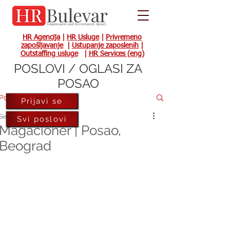
HR Agencija
|
HR Usluge
|
Privremeno
zapošljavanje
|
Ustupanje zaposlenih
|
Outstaffing usluge
|
HR Services (eng)
POSLOVI / OGLASI ZA
POSAO
Post
Prijavi se
Sep 12, 2018
Svi poslovi
Magacioner | Posao,
Beograd