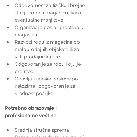
Odgovornost za fizičko i brojno 
stanje robe u magacinu, kao i za 
eventualne manjkove  
Organizacija posla i prostora u 
magacinu  
Razvozi robu iz magacina do 
maloprodajnih objekata ili za 
veleprodajne kupce  
Odgovoran je za robu koju je 
preuzeo  
Obavlja kurirske poslove po 
nalozima i odgovoran je za 
vrednost pošiljke 
Potrebno obrazovaje i 
profesionalne veštine:
Srednja stručna sprema  