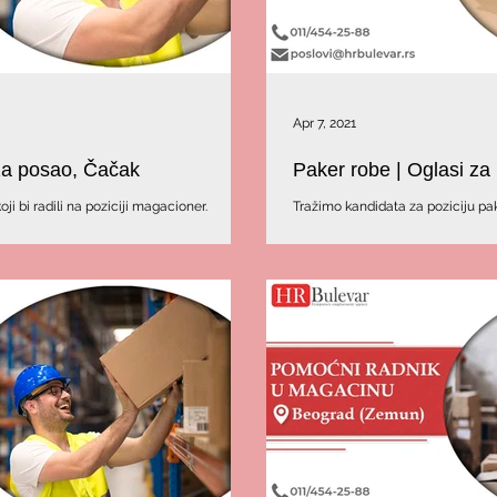
Apr 7, 2021
za posao, Čačak
Paker robe | Oglasi z
i bi radili na poziciji magacioner.
Tražimo kandidata za poziciju pak