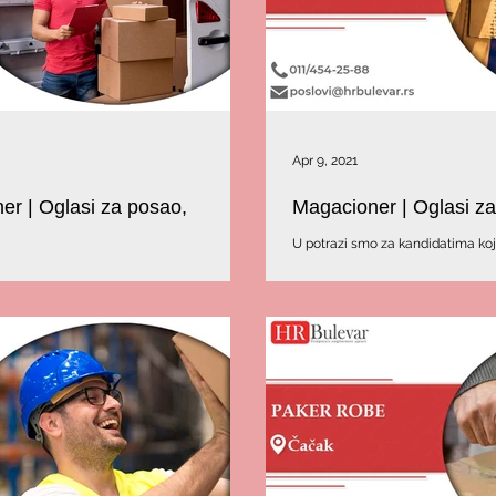
Apr 9, 2021
er | Oglasi za posao,
Magacioner | Oglasi z
U potrazi smo za kandidatima koji
Beogradu, na Zvezdari
 - dostavljačem koji bi radio u Beogradu