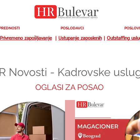
PREDNOSTI
POSLODAVCI
POSLOVI
Privremeno zapošljavanje
|
Ustupanje zaposlenih
|
Outstaffing usl
R Novosti - Kadrovske uslu
OGLASI ZA POSAO