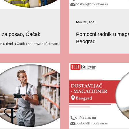
Mar 26, 2021
si za posao, Čačak
Pomoćni radnik u maga
Beograd
d u firmi u Čačku na utovaru/istovaru!
U potrazi smo za kandidatom koji 
Čačku.