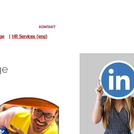
KONTAKT
uge
|
HR Services (eng)
ge