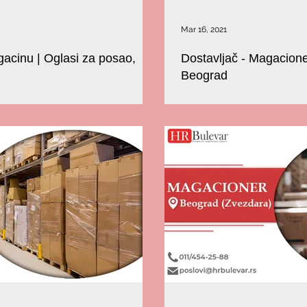
Mar 16, 2021
acinu | Oglasi za posao,
Dostavljač - Magacione
Beograd
ji bi radio kao pomoćni radnik u
U potrazi smo za kandidatom koji
firmi u Beogradu.