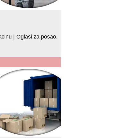
cinu | Oglasi za posao,
bi radio utovar i istovar u magacinu u