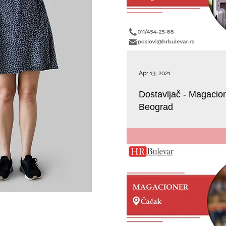
Apr 13, 2021
Dostavljač - Magacion
Beograd
U potrazi smo za magacionerom
na Zvezdari.