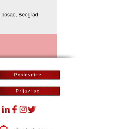
a posao, Beograd
i radio utovar i istovar robe na
Poslovnice
Prijavi se