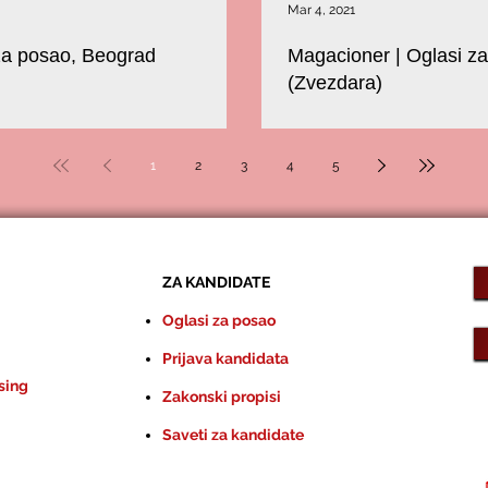
Mar 4, 2021
za posao, Beograd
Magacioner | Oglasi z
(Zvezdara)
- ZVEZDARA
U potrazi smo za kanddatom koji b
Zvezdari.
1
2
3
4
5
ZA KANDIDATE
Oglasi za posao
Prijava kandidata
sing
Zakonski propisi
Saveti za kandidate