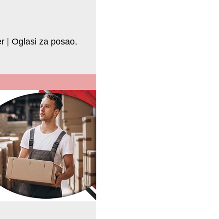
r | Oglasi za posao,
 bi radio kao dostavljač i magacioner u