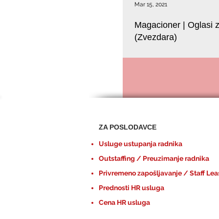
Mar 15, 2021
Magacioner | Oglasi 
(Zvezdara)
Utovar, istovar i razvoz robe 
ZA POSLODAVCE
Usluge ustupanja radnika
Outstaffing / Preuzimanje radnika
Privremeno zapošljavanje / Staff Lea
Prednosti HR usluga
Cena HR usluga