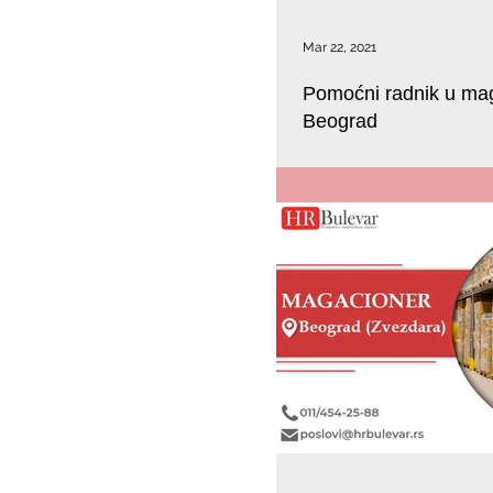
Mar 22, 2021
Pomoćni radnik u mag
Beograd
U potrazi smo za kandidatom ko
magacinu u Zemunu.