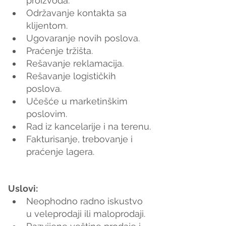
proizvoda.
Održavanje kontakta sa 
klijentom.
Ugovaranje novih poslova.
Praćenje tržišta.
Rešavanje reklamacija.
Rešavanje logističkih 
poslova.
Učešće u marketinškim 
poslovim.
Rad iz kancelarije i na terenu.
Fakturisanje, trebovanje i 
praćenje lagera.
Uslovi:
Neophodno radno iskustvo 
u veleprodaji ili maloprodaji.