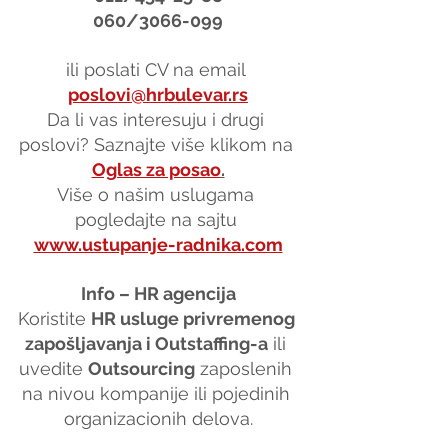
060/3066-099
ili poslati CV na email 
poslovi@hrbulevar.rs
Da li vas interesuju i drugi 
poslovi? Saznajte više klikom na 
Oglas za posao
.
Više o našim uslugama 
pogledajte na sajtu 
www.ustupanje-radnika.com
Info – HR agencija
Koristite 
HR usluge privremenog 
zapošljavanja i Outstaffing-a
 ili 
uvedite 
Outsourcing
 zaposlenih 
na nivou kompanije ili pojedinih 
organizacionih delova.