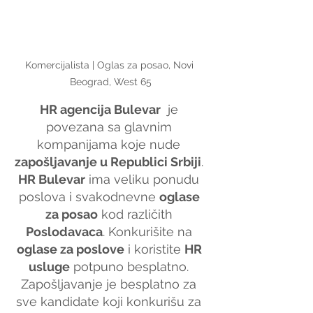
Komercijalista | Oglas za posao, Novi 
Beograd, West 65
HR agencija Bulevar
  je 
povezana sa glavnim 
kompanijama koje nude 
zapošljavanje u Republici Srbiji
. 
HR Bulevar
 ima veliku ponudu 
poslova i svakodnevne 
oglase 
za posao
 kod različith 
Poslodavaca
. Konkurišite na 
oglase za poslove
 i koristite 
HR 
usluge
 potpuno besplatno. 
Zapošljavanje je besplatno za 
sve kandidate koji konkurišu za 