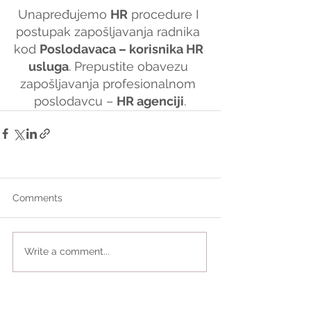
Unapređujemo 
HR
 procedure I 
postupak zapošljavanja radnika 
kod 
Poslodavaca – korisnika HR 
usluga
. Prepustite obavezu 
zapošljavanja profesionalnom 
poslodavcu – 
HR agenciji
.
Comments
Write a comment...