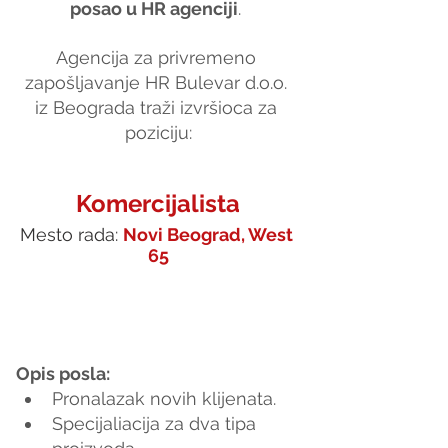
posao u HR agenciji
. 
Agencija za privremeno 
zapošljavanje HR Bulevar d.o.o. 
iz Beograda traži izvršioca za 
poziciju:
Komercijalista
Mesto rada: 
Novi Beograd, West 
65
Opis posla: 
Pronalazak novih klijenata.
Specijaliacija za dva tipa 