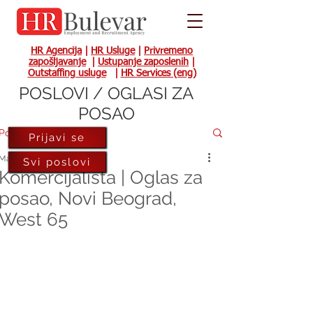
HR Agencija
|
HR Usluge
|
Privremeno
zapošljavanje
|
Ustupanje zaposlenih
|
Outstaffing usluge
|
HR Services (eng)
POSLOVI / OGLASI ZA
POSAO
Post
Prijavi se
Mar 20, 2024
Svi poslovi
Komercijalista | Oglas za
posao, Novi Beograd,
West 65