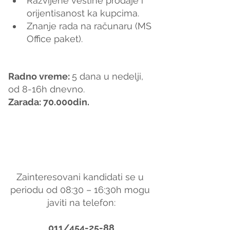
Razvijene veštine prodaje i 
orijentisanost ka kupcima.
Znanje rada na računaru (MS 
Office paket).
Radno vreme: 
5 dana u nedelji, 
od 8-16h dnevno.
Zarada: 70.000din.
Zainteresovani kandidati se u 
periodu od 08:30 – 16:30h mogu 
javiti na telefon:
011/454-25-88