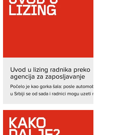
Uvod u lizing radnika preko
agencija za zaposljavanje
Počelo je kao gorka šala: posle automobila,
u Srbiji se od sada i radnici mogu uzeti na
lizing. Razumljiva je ogorčenost,
izazvana...