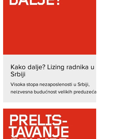
Kako dalje? Lizing radnika u
Srbiji
Visoka stopa nezaposlenosti u Srbiji,
neizvesna budućnost velikih preduzeća
kao i rastuća popular- nost evropskih
pokreta koji vraća- ju...