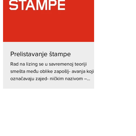
Prelistavanje štampe
Rad na lizing se u savremenoj teoriji
smešta među oblike zapošlj- avanja koji se
označavaju zajed- ničkim nazivom –
prekarni rad. U taj...