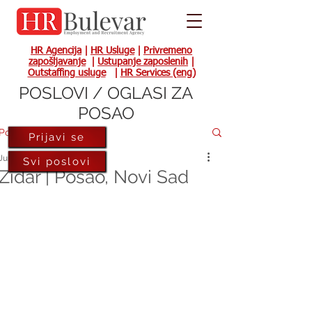
HR Agencija
|
HR Usluge
|
Privremeno
zapošljavanje
|
Ustupanje zaposlenih
|
Outstaffing usluge
|
HR Services (eng)
POSLOVI / OGLASI ZA
POSAO
Post
Prijavi se
Jun 15, 2018
Svi poslovi
Zidar | Posao, Novi Sad