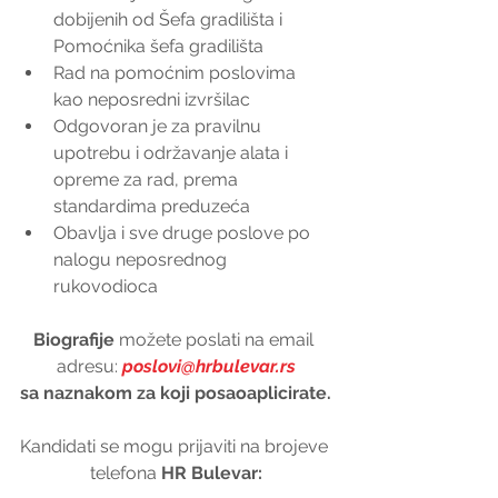
dobijenih od Šefa gradilišta i 
Pomoćnika šefa gradilišta  
Rad na pomoćnim poslovima 
kao neposredni izvršilac  
Odgovoran je za pravilnu 
upotrebu i održavanje alata i 
opreme za rad, prema 
standardima preduzeća  
Obavlja i sve druge poslove po 
nalogu neposrednog 
rukovodioca 
Biografije 
možete poslati na email 
adresu: 
poslovi@hrbulevar.rs
sa naznakom za koji posaoaplicirate.
Kandidati se mogu prijaviti na brojeve 
telefona 
HR Bulevar: