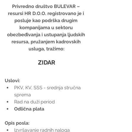
Privredno društvo BULEVAR – 
resursi HR D.O.O. registrovano je i 
posluje kao podrška drugim 
kompanijama u sektoru 
obezbeđivanja i ustupanja ljudskih 
resursa, pružanjem kadrovskih 
usluga, tražimo:
ZIDAR
Uslovi:
PKV, KV, SSS - srednja stručna 
sprema  
Rad na duži period  
Odlična plata
Opis posla:
Izvršavanje radnih naloga 