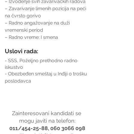
– Izvođenje svih zavarivačkih radova
– Zavarivanje limenih pozicija na peći 
na čvrsto gorivo
– Radno angažovanje na duži 
vremenski period
– Radno vreme: I smena
Uslovi rada:
- SSS, Poželjno prethodno radno 
iskustvo
- Obezbeđen smeštaj u Inđiji o trošku 
poslodavca
Zainteresovani kandidati se 
mogu javiti na telefon:
011/454-25-88, 060 3066 098