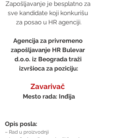
Zapošljavanje je besplatno za 
sve kandidate koji konkurišu 
za posao u HR agenciji.
Agencija za privremeno 
zapošljavanje HR Bulevar 
d.o.o. iz Beograda traži 
izvršioca za poziciju:
Zavarivač 
Mesto rada: Inđija
Opis posla:
– Rad u proizvodnji