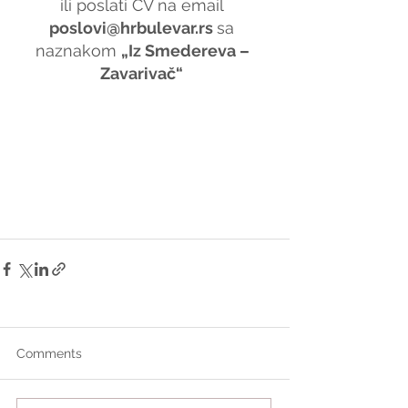
ili poslati CV na email 
poslovi@hrbulevar.rs 
sa 
naznakom 
„Iz Smedereva – 
Zavarivač“
Comments