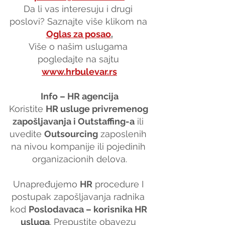
Da li vas interesuju i drugi 
poslovi? Saznajte više klikom na 
Oglas za posao
.
Više o našim uslugama 
pogledajte na sajtu 
www.hrbulevar.rs
Info – HR agencija
Koristite 
HR usluge privremenog 
zapošljavanja i Outstaffing-a
 ili 
uvedite 
Outsourcing
 zaposlenih 
na nivou kompanije ili pojedinih 
organizacionih delova.
Unapređujemo 
HR
 procedure I 
postupak zapošljavanja radnika 
kod 
Poslodavaca – korisnika HR 
usluga
. Prepustite obavezu 