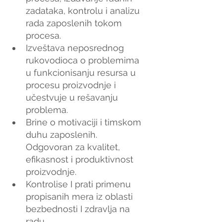
zadataka, kontrolu i analizu 
rada zaposlenih tokom 
procesa.
Izveštava neposrednog 
rukovodioca o problemima 
u funkcionisanju resursa u 
procesu proizvodnje i 
učestvuje u rešavanju 
problema.
Brine o motivaciji i timskom 
duhu zaposlenih. 
Odgovoran za kvalitet, 
efikasnost i produktivnost 
proizvodnje.
Kontrolise I prati primenu 
propisanih mera iz oblasti 
bezbednosti I zdravlja na 
radu.