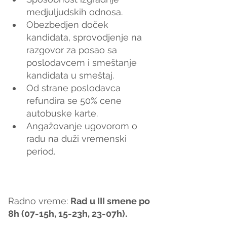
medjuljudskih odnosa.
Obezbedjen doček 
kandidata, sprovodjenje na 
razgovor za posao sa 
poslodavcem i smeštanje 
kandidata u smeštaj.
Od strane poslodavca 
refundira se 50% cene 
autobuske karte.
Angažovanje ugovorom o 
radu na duži vremenski 
period.
Radno vreme: 
Rad u III smene po 
8h (07-15h, 15-23h, 23-07h).