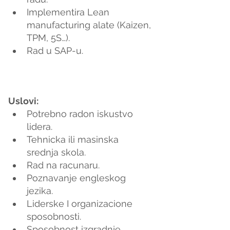
Implementira Lean 
manufacturing alate (Kaizen, 
TPM, 5S…).
Rad u SAP-u.
Uslovi:
Potrebno radon iskustvo 
lidera.
Tehnicka ili masinska 
srednja skola.
Rad na racunaru.
Poznavanje engleskog 
jezika.
Liderske I organizacione 
sposobnosti.
Sposobnost izgradnje 