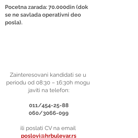
Pocetna zarada: 70.000din (dok 
se ne savlada operativni deo 
posla).
Zainteresovani kandidati se u 
periodu od 08:30 – 16:30h mogu 
javiti na telefon:
011/454-25-88
060/3066-099
ili poslati CV na email 
poslovi@hrbulevar.rs