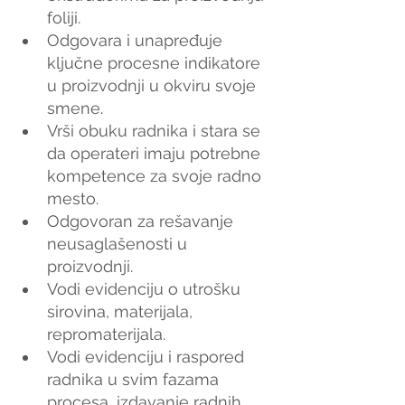
foliji.
Odgovara i unapređuje 
ključne procesne indikatore 
u proizvodnji u okviru svoje 
smene.
Vrši obuku radnika i stara se 
da operateri imaju potrebne 
kompetence za svoje radno 
mesto.
Odgovoran za rešavanje 
neusaglašenosti u 
proizvodnji.
Vodi evidenciju o utrošku 
sirovina, materijala, 
repromaterijala.
Vodi evidenciju i raspored 
radnika u svim fazama 
procesa, izdavanje radnih 