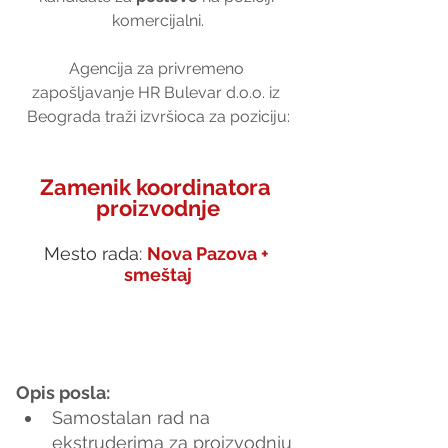
komercijalni.
Agencija za privremeno 
zapošljavanje HR Bulevar d.o.o. iz 
Beograda traži izvršioca za poziciju:
Zamenik koordinatora 
proizvodnje
Mesto rada: 
Nova Pazova + 
smeštaj
Opis posla:
Samostalan rad na 
ekstruderima za proizvodnju 