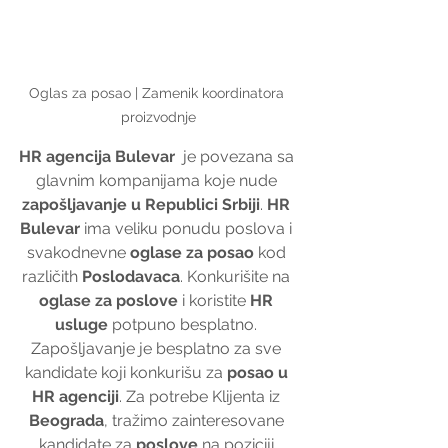
Oglas za posao | Zamenik koordinatora 
proizvodnje
HR agencija Bulevar
  je povezana sa 
glavnim kompanijama koje nude 
zapošljavanje u Republici Srbiji
. 
HR 
Bulevar
 ima veliku ponudu poslova i 
svakodnevne 
oglase za posao
 kod 
različith 
Poslodavaca
. Konkurišite na 
oglase za poslove
 i koristite 
HR 
usluge
 potpuno besplatno. 
Zapošljavanje je besplatno za sve 
kandidate koji konkurišu za 
posao u 
HR agenciji
. Za potrebe Klijenta iz 
Beograda
, tražimo zainteresovane 
kandidate za 
poslove
 na poziciji 