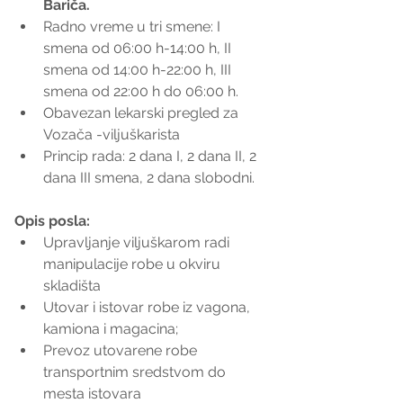
Bariča.
Radno vreme u tri smene: I 
smena od 06:00 h-14:00 h, II 
smena od 14:00 h-22:00 h, III 
smena od 22:00 h do 06:00 h.  
Obavezan lekarski pregled za 
Vozača -viljuškarista  
Princip rada: 2 dana I, 2 dana II, 2 
dana III smena, 2 dana slobodni. 
Opis posla:
Upravljanje viljuškarom radi 
manipulacije robe u okviru 
skladišta  
Utovar i istovar robe iz vagona, 
kamiona i magacina;  
Prevoz utovarene robe 
transportnim sredstvom do 
mesta istovara  