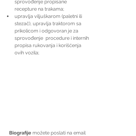
sprovođenje propisane 
recepture na trakama;  
upravlja viljuškarom (paletni ili 
stezač), upravlja traktorom sa 
prikolicom i odgovoran je za 
sprovođenje  procedure i internih 
propisa rukovanja i korišćenja 
ovih vozila; 
Biografije 
možete poslati na email 