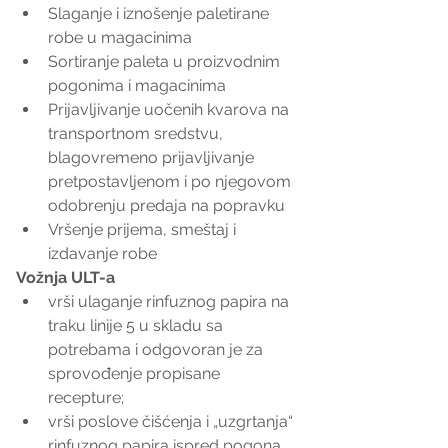
Slaganje i iznošenje paletirane 
robe u magacinima  
Sortiranje paleta u proizvodnim 
pogonima i magacinima  
Prijavljivanje uočenih kvarova na 
transportnom sredstvu, 
blagovremeno prijavljivanje 
pretpostavljenom i po njegovom 
odobrenju predaja na popravku  
Vršenje prijema, smeštaj i 
izdavanje robe 
Vožnja ULT-a
vrši ulaganje rinfuznog papira na 
traku linije 5 u skladu sa 
potrebama i odgovoran je za 
sprovođenje propisane 
recepture;  
vrši poslove čišćenja i „uzgrtanja“ 
rinfuznog papira ispred pogona 