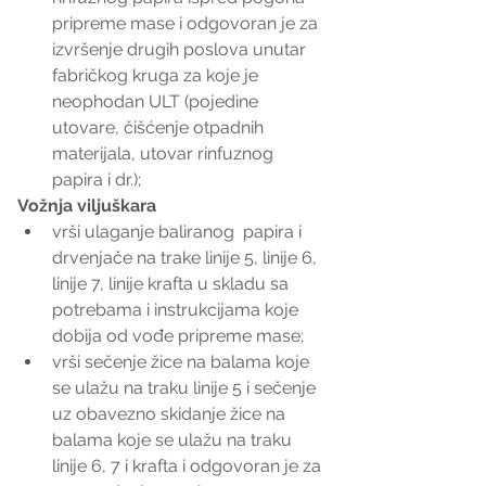
pripreme mase i odgovoran je za 
izvršenje drugih poslova unutar 
fabričkog kruga za koje je 
neophodan ULT (pojedine 
utovare, čišćenje otpadnih 
materijala, utovar rinfuznog 
papira i dr.); 
Vožnja viljuškara
vrši ulaganje baliranog  papira i 
drvenjače na trake linije 5, linije 6, 
linije 7, linije krafta u skladu sa 
potrebama i instrukcijama koje 
dobija od vođe pripreme mase;  
vrši sečenje žice na balama koje 
se ulažu na traku linije 5 i sečenje 
uz obavezno skidanje žice na 
balama koje se ulažu na traku 
linije 6, 7 i krafta i odgovoran je za 