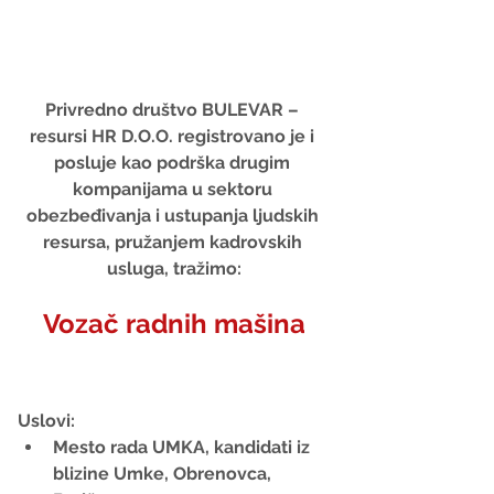
Privredno društvo BULEVAR – 
resursi HR D.O.O. registrovano je i 
posluje kao podrška drugim 
kompanijama u sektoru 
obezbeđivanja i ustupanja ljudskih 
resursa, pružanjem kadrovskih 
usluga, tražimo:
Vozač radnih mašina
Uslovi:
Mesto rada UMKA, kandidati iz 
blizine Umke, Obrenovca, 