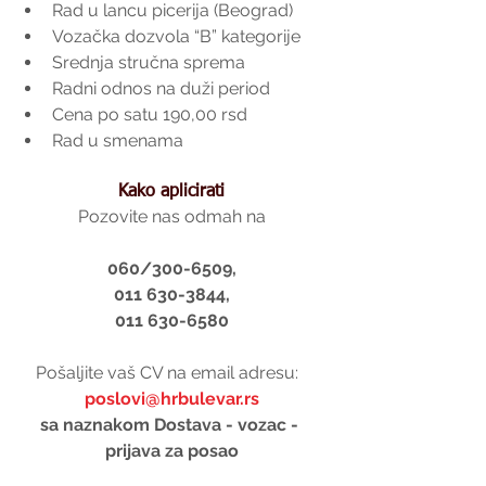
Rad u lancu picerija (Beograd)  
Vozačka dozvola “B” kategorije  
Srednja stručna sprema  
Radni odnos na duži period  
Cena po satu 190,00 rsd  
Rad u smenama 
Kako aplicirati
Pozovite nas odmah na
060/300-6509,
011 630-3844,
011 630-6580
Pošaljite vaš CV na email adresu: ​ 
poslovi@hrbulevar.rs
sa naznakom Dostava - vozac - 
prijava za posao