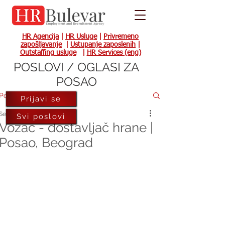
HR Agencija
|
HR Usluge
|
Privremeno
zapošljavanje
|
Ustupanje zaposlenih
|
Outstaffing usluge
|
HR Services (eng)
POSLOVI / OGLASI ZA
POSAO
Post
Prijavi se
Sep 14, 2018
Svi poslovi
Vozač - dostavljač hrane |
Posao, Beograd