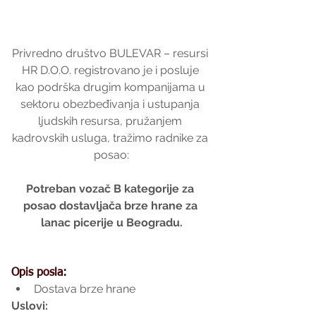
Privredno društvo BULEVAR – resursi 
HR D.O.O. registrovano je i posluje 
kao podrška drugim kompanijama u 
sektoru obezbeđivanja i ustupanja 
ljudskih resursa, pružanjem 
kadrovskih usluga, tražimo radnike za 
posao:
Potreban vozač B kategorije za 
posao dostavljača brze hrane za 
lanac picerije u Beogradu.
Opis posla:
Dostava brze hrane 
Uslovi: