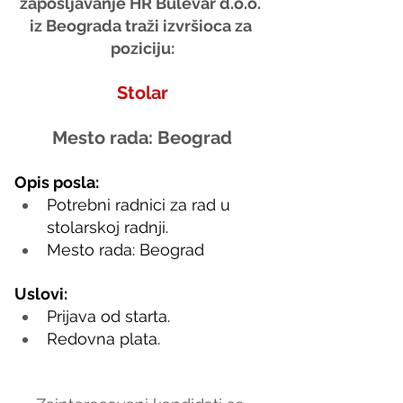
zapošljavanje HR Bulevar d.o.o. 
iz Beograda traži izvršioca za 
poziciju:
Stolar
Mesto rada: Beograd
Opis posla:
Potrebni radnici za rad u 
stolarskoj radnji.
Mesto rada: Beograd 
Uslovi:
Prijava od starta.
Redovna plata.