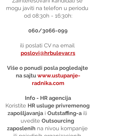
Zainteresovani kandidati se 
mogu javiti na telefon u periodu 
od 08:30h - 16:30h:
060/3066-099
ili poslati CV na email 
poslovi@hrbulevar.rs
Više o ponudi posla pogledajte 
na sajtu 
www.ustupanje-
radnika.com
Info - HR agencija
Koristite 
HR usluge privremenog 
zapošljavanja
 i 
Outstaffing-a
 ili 
uvedite 
Outsourcing 
zaposlenih
 na nivou kompanije 
ili pojedinih organizacionih 