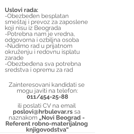
Uslovi rada:
-Obezbeđen besplatan 
smeštaj i prevoz za zaposlene 
koji nisu iz Beograda
-Potrebna nam je vredna, 
odgovorna i ozbiljna osoba
-Nudimo rad u prijatnom 
okruženju i redovnu isplatu 
zarade
-Obezbeđena sva potrebna 
sredstva i opremu za rad
Zainteresovani kandidati se 
mogu javiti na telefon:
011/454-25-88
ili poslati CV na email 
poslovi@hrbulevar.rs 
sa 
naznakom 
„Novi Beograd - 
Referent robno-materijalnog 
knjigovodstva“