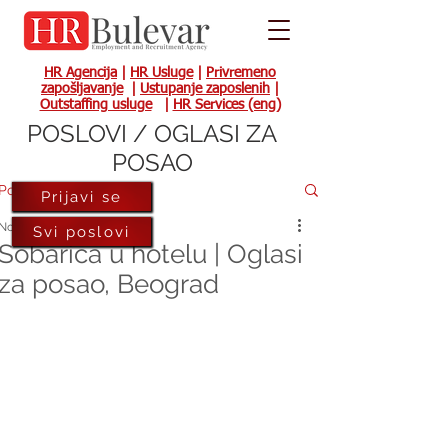
HR Agencija
|
HR Usluge
|
Privremeno
zapošljavanje
|
Ustupanje zaposlenih
|
Outstaffing usluge
|
HR Services (eng)
POSLOVI / OGLASI ZA
POSAO
Post
Prijavi se
Nov 17, 2021
Svi poslovi
Sobarica u hotelu | Oglasi
za posao, Beograd