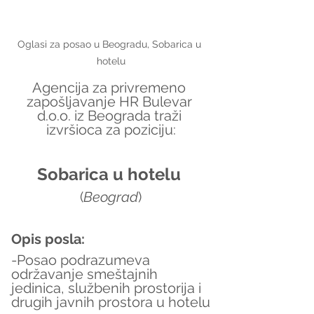
Oglasi za posao u Beogradu, Sobarica u 
hotelu
Agencija za privremeno 
zapošljavanje HR Bulevar 
d.o.o. iz Beograda traži 
izvršioca za poziciju:
Sobarica u hotelu 
(
Beograd
)
Opis posla:
-Posao podrazumeva 
održavanje smeštajnih 
jedinica, službenih prostorija i 
drugih javnih prostora u hotelu