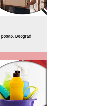
a posao, Beograd
i radio utovar i istovar robe na