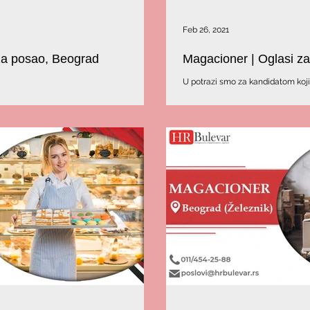
Feb 26, 2021
za posao, Beograd
Magacioner | Oglasi z
U potrazi smo za kandidatom koj
ji bi radio u Magacinu na Zvezdari.