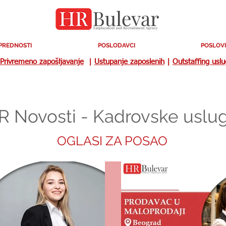
PREDNOSTI
POSLODAVCI
POSLOVI
Privremeno zapošljavanje
|
Ustupanje zaposlenih
|
Outstaffing usl
R Novosti - Kadrovske uslu
OGLASI ZA POSAO