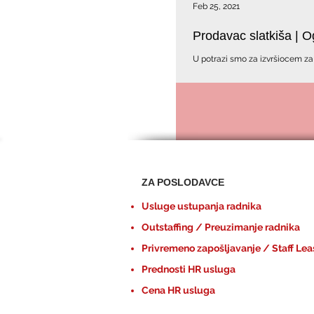
Feb 25, 2021
Prodavac slatkiša | 
U potrazi smo za izvršiocem za poziciju "
Beogradu.
ZA POSLODAVCE
Usluge ustupanja radnika
Outstaffing / Preuzimanje radnika
Privremeno zapošljavanje / Staff Lea
Prednosti HR usluga
Cena HR usluga