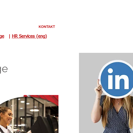
KONTAKT
uge
|
HR Services (eng)
ge