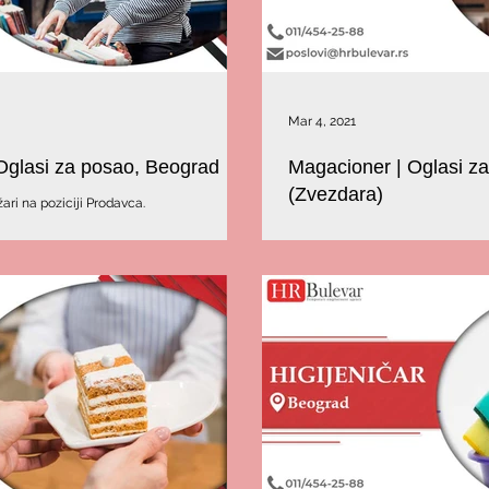
Mar 4, 2021
 Oglasi za posao, Beograd
Magacioner | Oglasi z
(Zvezdara)
ari na poziciji Prodavca.
U potrazi smo za kanddatom koji b
Zvezdari.