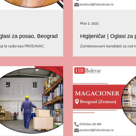
Mar 2, 2021
Oglasi za posao, Beograd
Higijeničar | Oglasi z
oji bi radio kao PRODAVAC.
Zainteresovani kandidati za rad n
pozovite 011/454-25-88.