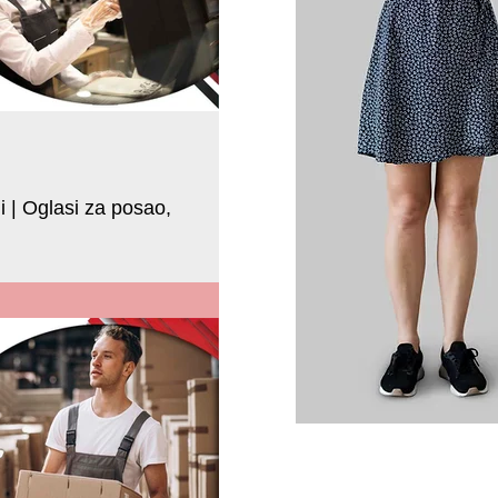
 | Oglasi za posao,
kao prodavac u maloprodajnom objektu u
88