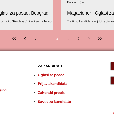
Feb 24, 2021
Oglasi za posao, Beograd
Magacioner | Oglasi z
Prodavac". Radi se na Novom
Tražimo kandidata koji bi radio 
u Železniku.
2
3
4
5
6
ZA KANDIDATE
Oglasi za posao
Prijava kandidata
sing
Zakonski propisi
Saveti za kandidate