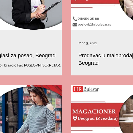
Mar 9, 2021
glasi za posao, Beograd
Prodavac u maloprodaji
Beograd
oji bi radio kao POSLOVNI SEKRETAR.
Tražimo kandidata koji bi radio 
Beogradu. Prijave na 011/454-25