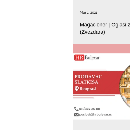
Mar 1, 2021
Magacioner | Oglasi 
(Zvezdara)
U potrazi smo za kandidatom ko