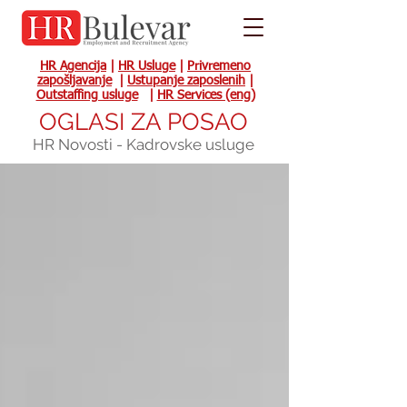
HR Agencija
|
HR Usluge
|
Privremeno
zapošljavanje
|
Ustupanje zaposlenih
|
Outstaffing usluge
|
HR Services (eng)
OGLASI ZA POSAO
HR Novosti - Kadrovske usluge