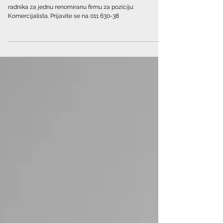
Komercijalista | Zemun, Altina
Privredno društvo BULEVAR – resursi HR D.O.O traži
radnika za jednu renomiranu firmu za poziciju:
Komercijalista. Prijavite se na 011 630-38