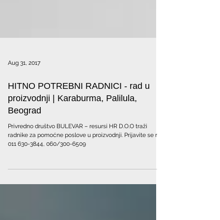
Aug 31, 2017
HITNO POTREBNI RADNICI - rad u
proizvodnji | Karaburma, Palilula,
Beograd
Privredno društvo BULEVAR – resursi HR D.O.O traži
radnike za pomoćne poslove u proizvodnji. Prijavite se na
011 630-3844, 060/300-6509