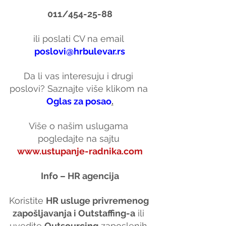
011/454-25-88
ili poslati CV na email 
poslovi@hrbulevar.rs
Da li vas interesuju i drugi 
poslovi? Saznajte više klikom na 
Oglas za posao
.
Više o našim uslugama 
pogledajte na sajtu 
www.ustupanje-radnika.com
Info – HR agencija
Koristite 
HR usluge privremenog 
zapošljavanja i Outstaffing-a
 ili 
uvedite 
Outsourcing
 zaposlenih 