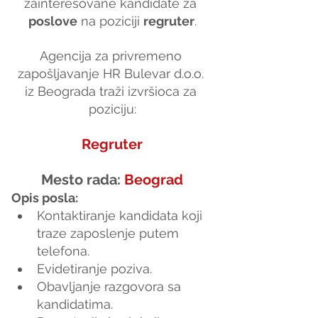
zainteresovane kandidate za 
poslove
 na poziciji 
regruter
.
Agencija za privremeno 
zapošljavanje HR Bulevar d.o.o. 
iz Beograda traži izvršioca za 
poziciju:
Regruter
Mesto rada: 
Beograd
Opis posla:
Kontaktiranje kandidata koji 
traze zaposlenje putem 
telefona.
Evidetiranje poziva.
Obavljanje razgovora sa 
kandidatima.