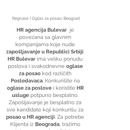
Regruter | Oglas za posao, Beograd
HR agencija Bulevar
  je 
povezana sa glavnim 
kompanijama koje nude 
zapošljavanje u Republici Srbiji
. 
HR Bulevar
 ima veliku ponudu 
poslova i svakodnevne 
oglase 
za posao
 kod različith 
Poslodavaca
. Konkurišite na 
oglase za poslove
 i koristite 
HR 
usluge
 potpuno besplatno. 
Zapošljavanje je besplatno za 
sve kandidate koji konkurišu za 
posao u HR agenciji
. Za potrebe 
Klijenta iz 
Beograda
, tražimo 