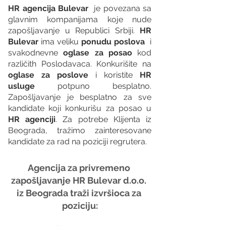
HR agencija Bulevar
  je povezana sa 
glavnim kompanijama koje nude 
zapošljavanje u Republici Srbiji. 
HR 
Bulevar 
ima veliku 
ponudu poslova
  i 
svakodnevne 
oglase za posao
 kod 
različith Poslodavaca. Konkurišite na 
oglase za poslove
 i koristite 
HR 
usluge
 potpuno besplatno. 
Zapošljavanje je besplatno za sve 
kandidate koji konkurišu za posao u 
HR agenciji
. Za potrebe Klijenta iz 
Beograda, tražimo zainteresovane 
kandidate za rad na poziciji regrutera.
Agencija za privremeno 
zapošljavanje HR Bulevar d.o.o. 
iz Beograda traži izvršioca za 
poziciju: