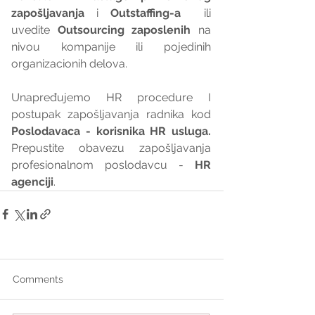
zapošljavanja
 i 
Outstaffing-a
  ili 
uvedite 
Outsourcing zaposlenih
 na 
nivou kompanije ili pojedinih 
organizacionih delova.
Unapređujemo HR procedure I 
postupak zapošljavanja radnika kod 
Poslodavaca - korisnika HR usluga. 
Prepustite obavezu zapošljavanja 
profesionalnom poslodavcu - 
HR 
agenciji
.
Comments