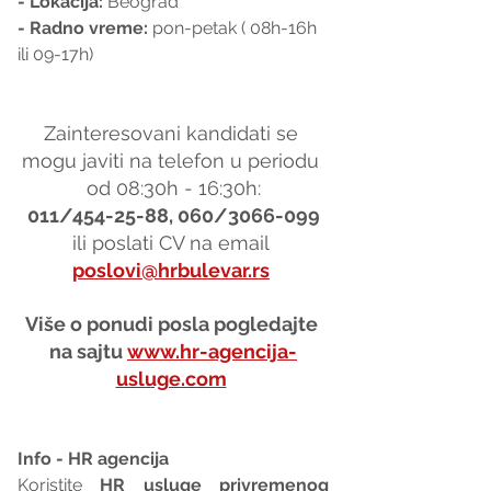
- Lokacija:
 Beograd 
- Radno vreme:
 pon-petak ( 08h-16h 
ili 09-17h)
Zainteresovani kandidati se 
mogu javiti na telefon u periodu 
od 08:30h - 16:30h:
011/454-25-88, 060/3066-099
ili poslati CV na email 
poslovi@hrbulevar.rs
Više o ponudi posla pogledajte 
na sajtu 
www.hr-agencija-
usluge.com
Info - HR agencija 
Koristite 
HR usluge privremenog 