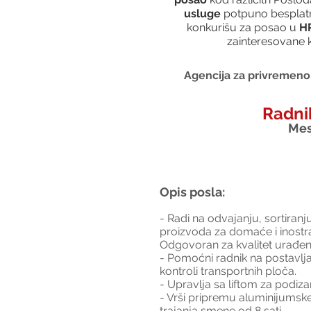
usluge
 potpuno besplatn
konkurišu za posao u 
HR
zainteresovane k
Agencija za privremeno 
Radnik
Mes
Opis posla:
- Radi na odvajanju, sortiran
proizvoda za domaće i inostra
Odgovoran za kvalitet urađe
- Pomoćni radnik na postavljanj
kontroli transportnih ploča.
- Upravlja sa liftom za podiz
- Vrši pripremu aluminijumsk
trajanja smene od 8 sati.