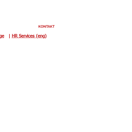
KONTAKT
uge
|
HR Services (eng)