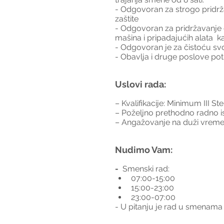
- Odgovoran za strogo pridrža
zaštite
- Odgovoran za pridržavanje d
mašina i pripadajućih alata  k
- Odgovoran je za čistoću s
- Obavlja i druge poslove po
Uslovi rada:
– Kvalifikacije: Minimum III S
– Poželjno prethodno radno i
– Angažovanje na duži vreme
Nudimo Vam:
-
  Smenski rad:
07:00-15:00
15:00-23:00 
23:00-07:00
- U pitanju je rad u smenama 