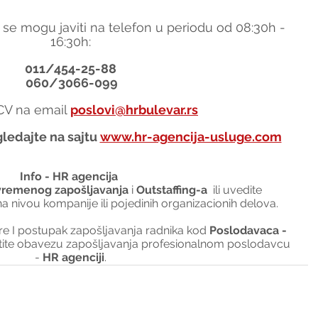
 se mogu javiti na telefon u periodu od 08:30h - 
16:30h:
011/454-25-88
 060/3066-099
 CV na email 
poslovi@hrbulevar.rs
ledajte na sajtu 
www.hr-agencija-usluge.com
Info - HR agencija 
vremenog zapošljavanja
 i 
Outstaffing-a
  ili uvedite 
na nivou kompanije ili pojedinih organizacionih delova.
I postupak zapošljavanja radnika kod 
Poslodavaca - 
tite obavezu zapošljavanja profesionalnom poslodavcu 
- 
HR agenciji
.