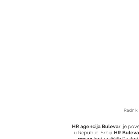
Radnik 
HR agencija Bulevar
  je po
u Republici Srbiji. 
HR Buleva
posao
 kod različith Poslod