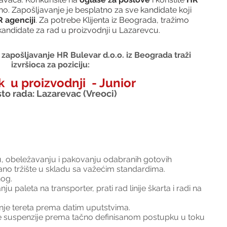
o. Zapošljavanje je besplatno za sve kandidate koji 
 agenciji
. Za potrebe Klijenta iz Beograda, tražimo 
andidate za rad u proizvodnji u Lazarevcu. 
zapošljavanje HR Bulevar d.o.o. iz Beograda traži 
izvršioca za poziciju:
  u proizvodnji  - Junior
to rada: Lazarevac (Vreoci)
ju, obeležavanju i pakovanju odabranih gotovih 
no tržište u skladu sa važećim standardima. 
nog.
u paleta na transporter, prati rad linije škarta i radi na 
anje tereta prema datim uputstvima.
e suspenzije prema tačno definisanom postupku u toku 