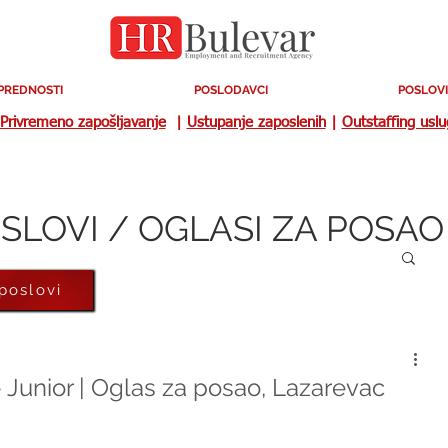
PREDNOSTI
POSLODAVCI
POSLOVI
Privremeno zapošljavanje
|
Ustupanje zaposlenih
|
Outstaffing usl
SLOVI / OGLASI ZA POSAO
 poslovi
- Junior | Oglas za posao, Lazarevac