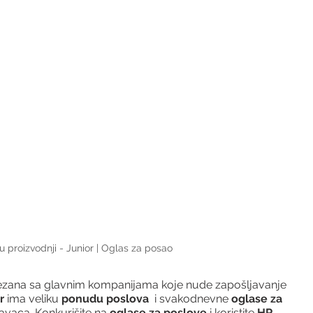
u proizvodnji - Junior | Oglas za posao
vezana sa glavnim kompanijama koje nude zapošljavanje 
r 
ima veliku 
ponudu poslova
  i svakodnevne 
oglase za 
avaca. Konkurišite na 
oglase za poslove
 i koristite 
HR 