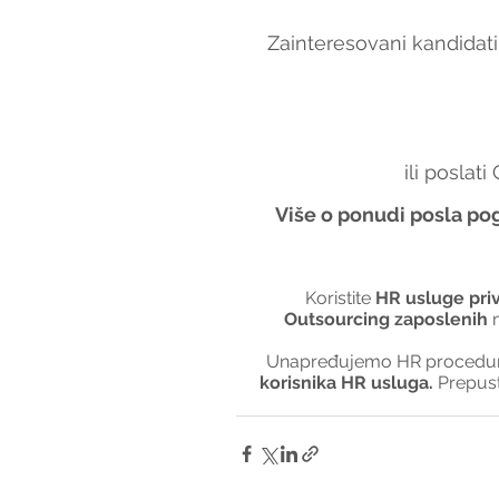
Zainteresovani kandidati
ili poslati
Više o ponudi posla pog
Koristite 
HR usluge pri
Outsourcing zaposlenih
 
Unapređujemo HR procedure 
korisnika HR usluga. 
Prepus