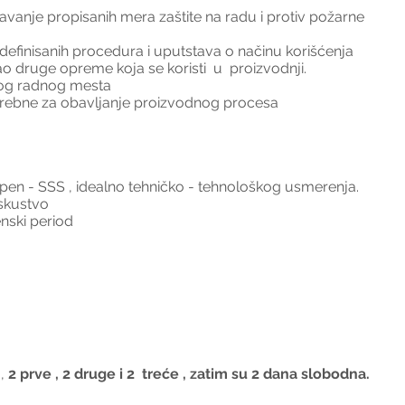
vanje propisanih mera zaštite na radu i protiv požarne 
efinisanih procedura i uputstava o načinu korišćenja 
ao druge opreme koja se koristi  u  proizvodnji.
vog radnog mesta
trebne za obavljanje proizvodnog procesa
tepen - SSS , idealno tehničko - tehnološkog usmerenja. 
skustvo
nski period
, 
2 prve , 2 druge i 2  treće , zatim su 2 dana slobodna.