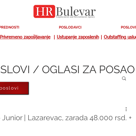
PREDNOSTI
POSLODAVCI
POSLOVI
Privremeno zapošljavanje
|
Ustupanje zaposlenih
|
Outstaffing usl
SLOVI / OGLASI ZA POSAO
 poslovi
 Junior | Lazarevac, zarada 48.000 rsd. +