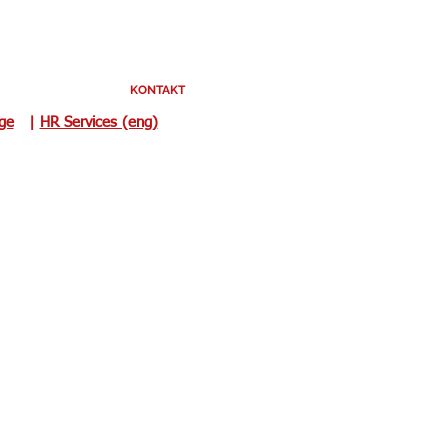
KONTAKT
uge
|
HR Services (eng)