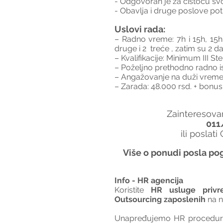
- Odgovoran je za čistoću s
- Obavlja i druge poslove po
Uslovi rada:
– Radno vreme: 7h i 15h, 15h-
druge i 2  treće , zatim su 2 
– Kvalifikacije: Minimum III S
– Poželjno prethodno radno i
– Angažovanje na duži vreme
– Zarada: 48.000 rsd. + bonus
Zainteresovan
011
ili poslati
Više o ponudi posla pog
Info - HR agencija 
Koristite 
HR usluge privr
Outsourcing zaposlenih
 na 
Unapređujemo HR procedure 