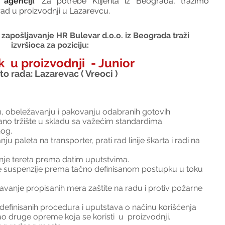
agenciji
. Za potrebe Klijenta iz Beograda, 
tražimo 
ad u proizvodnji u Lazarevcu. 
zapošljavanje HR Bulevar d.o.o. iz Beograda traži 
izvršioca za poziciju:
  u proizvodnji  - Junior
o rada: Lazarevac ( Vreoci )
ju, obeležavanju i pakovanju odabranih gotovih 
no tržište u skladu sa važećim standardima. 
nog.
u paleta na transporter, prati rad linije škarta i radi na 
anje tereta prema datim uputstvima.
e suspenzije prema tačno definisanom postupku u toku 
vanje propisanih mera zaštite na radu i protiv požarne 
efinisanih procedura i uputstava o načinu korišćenja 
ao druge opreme koja se koristi  u  proizvodnji.