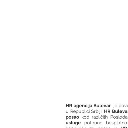
HR agencija Bulevar
  je po
u Republici Srbiji. 
HR Buleva
posao
 kod različith Posloda
usluge
 potpuno besplatno.