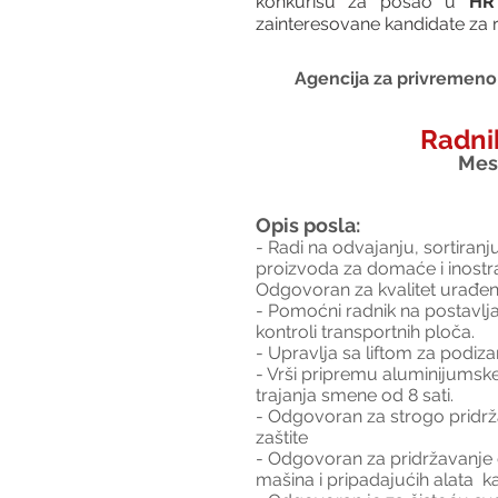
konkurišu za posao u 
HR 
zainteresovane kandidate za r
Agencija za privremeno 
Radnik
Mest
Opis posla:
- Radi na odvajanju, sortiran
proizvoda za domaće i inostra
Odgovoran za kvalitet urađe
- Pomoćni radnik na postavljanj
kontroli transportnih ploča.
- Upravlja sa liftom za podiz
- Vrši pripremu aluminijumsk
trajanja smene od 8 sati.
- Odgovoran za strogo pridrža
zaštite
- Odgovoran za pridržavanje d
mašina i pripadajućih alata  k