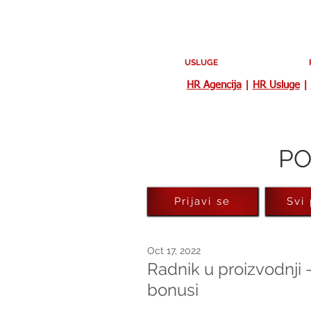
USLUGE
HR Agencija
|
HR Usluge
|
PO
Prijavi se
Svi
Oct 17, 2022
Radnik u proizvodnji -
bonusi