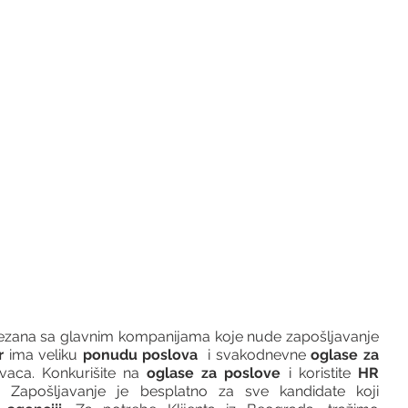
vezana sa glavnim kompanijama koje nude zapošljavanje 
r 
ima veliku 
ponudu poslova
  i svakodnevne 
oglase za 
vaca. Konkurišite na 
oglase za poslove
 i koristite 
HR 
 Zapošljavanje je besplatno za sve kandidate koji 