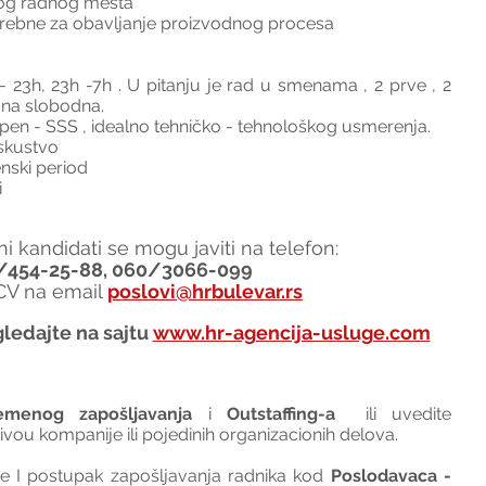
vog radnog mesta
trebne za obavljanje proizvodnog procesa
 23h, 23h -7h . U pitanju je rad u smenama , 2 prve , 2 
dana slobodna.
tepen - SSS , idealno tehničko - tehnološkog usmerenja. 
skustvo
nski period
i
i kandidati se mogu javiti na telefon:
/454-25-88, 060/3066-099
 CV na email 
poslovi@hrbulevar.rs
ledajte na sajtu 
www.hr-agencija-usluge.com
emenog zapošljavanja
 i 
Outstaffing-a
  ili uvedite 
nivou kompanije ili pojedinih organizacionih delova.
I postupak zapošljavanja radnika kod 
Poslodavaca - 