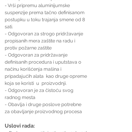
- Vrši pripremu aluminijumske 
suspenzije prema tačno definisanom 
postupku u toku trajanja smene od 8 
sati.
- Odgovoran za strogo pridržavanje 
propisanih mera zaštite na radu i 
protiv požarne zaštite
- Odgovoran za pridržavanje 
definisanih procedura i uputstava o 
načinu korišćenja mašina i 
pripadajućih alata  kao druge opreme 
koja se koristi  u  proizvodnji.
- Odgovoran je za čistoću svog 
radnog mesta
- Obavlja i druge poslove potrebne 
za obavljanje proizvodnog procesa
Uslovi rada: