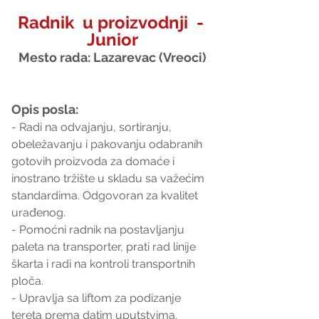
Radnik  u proizvodnji  - 
Junior
Mesto rada: Lazarevac (Vreoci)
Opis posla:
- Radi na odvajanju, sortiranju, 
obeležavanju i pakovanju odabranih 
gotovih proizvoda za domaće i 
inostrano tržište u skladu sa važećim 
standardima. Odgovoran za kvalitet 
urađenog.
- Pomoćni radnik na postavljanju 
paleta na transporter, prati rad linije 
škarta i radi na kontroli transportnih 
ploča.
- Upravlja sa liftom za podizanje 
tereta prema datim uputstvima.