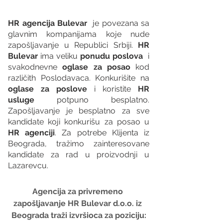
HR agencija Bulevar
  je povezana sa 
glavnim kompanijama koje nude 
zapošljavanje u Republici Srbiji. 
HR 
Bulevar 
ima veliku 
ponudu poslova
  i 
svakodnevne 
oglase za posao
 kod 
različith Poslodavaca. Konkurišite na 
oglase za poslove
 i koristite 
HR 
usluge
 potpuno besplatno. 
Zapošljavanje je besplatno za sve 
kandidate koji konkurišu za posao u 
HR agenciji
. Za potrebe Klijenta iz 
Beograda, tražimo zainteresovane 
kandidate za rad u proizvodnji u 
Lazarevcu. 
Agencija za privremeno 
zapošljavanje HR Bulevar d.o.o. iz 
Beograda traži izvršioca za poziciju: