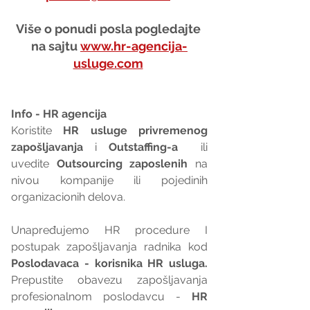
Više o ponudi posla pogledajte 
na sajtu 
www.hr-agencija-
usluge.com
Info - HR agencija 
Koristite 
HR usluge privremenog 
zapošljavanja
 i 
Outstaffing-a
  ili 
uvedite 
Outsourcing zaposlenih
 na 
nivou kompanije ili pojedinih 
organizacionih delova.
Unapređujemo HR procedure I 
postupak zapošljavanja radnika kod 
Poslodavaca - korisnika HR usluga. 
Prepustite obavezu zapošljavanja 
profesionalnom poslodavcu - 
HR 