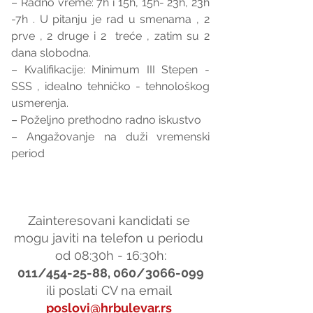
– Radno vreme: 7h i 15h, 15h- 23h, 23h 
-7h . U pitanju je rad u smenama , 2 
prve , 2 druge i 2  treće , zatim su 2 
dana slobodna.
– Kvalifikacije: Minimum III Stepen - 
SSS , idealno tehničko - tehnološkog 
usmerenja. 
– Poželjno prethodno radno iskustvo
– Angažovanje na duži vremenski 
period
Zainteresovani kandidati se 
mogu javiti na telefon u periodu 
od 08:30h - 16:30h:
011/454-25-88, 060/3066-099
ili poslati CV na email 
poslovi@hrbulevar.rs