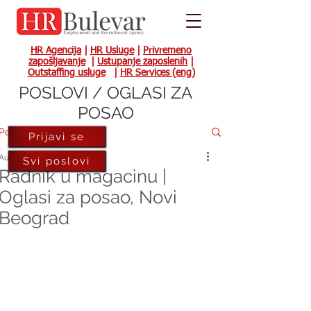
HR Agencija
|
HR Usluge
|
Privremeno
zapošljavanje
|
Ustupanje zaposlenih
|
Outstaffing usluge
|
HR Services (eng)
POSLOVI / OGLASI ZA
POSAO
Post
Prijavi se
Aug 11, 2022
Svi poslovi
Radnik u magacinu |
Oglasi za posao, Novi
Beograd