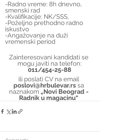
-Radno vreme: 8h dnevno, 
smenski rad
-Kvalifikacije: NK/SSS,
-Poželjno prethodno radno 
iskustvo
-Angažovanje na duži 
vremenski period
Zainteresovani kandidati se 
mogu javiti na telefon:
011/454-25-88
ili poslati CV na email 
poslovi@hrbulevar.rs 
sa 
naznakom 
„Novi Beograd - 
Radnik u magacinu“