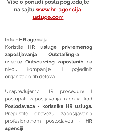
Više o ponudi posla pogledajte 
na sajtu 
www.hr-agencija-
usluge.com
Info - HR agencija 
Koristite 
HR usluge privremenog 
zapošljavanja
 i 
Outstaffing-a
  ili 
uvedite 
Outsourcing zaposlenih
 na 
nivou kompanije ili pojedinih 
organizacionih delova.
Unapređujemo HR procedure I 
postupak zapošljavanja radnika kod 
Poslodavaca - korisnika HR usluga. 
Prepustite obavezu zapošljavanja 
profesionalnom poslodavcu - 
HR 
agenciji
.