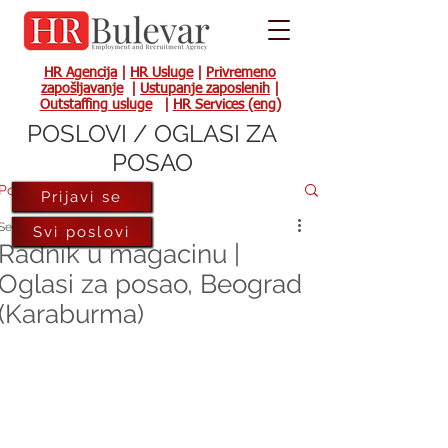
HR Agencija
|
HR Usluge
|
Privremeno
zapošljavanje
|
Ustupanje zaposlenih
|
Outstaffing usluge
|
HR Services (eng)
POSLOVI / OGLASI ZA
POSAO
Post
Prijavi se
Sep 5, 2022
Svi poslovi
Radnik u magacinu |
Oglasi za posao, Beograd
(Karaburma)