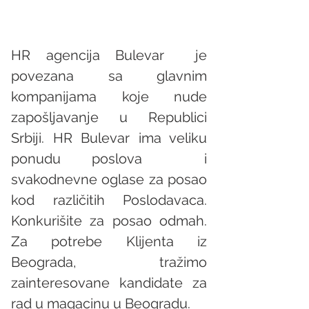
HR agencija Bulevar  je 
povezana sa glavnim 
kompanijama koje nude 
zapošljavanje u Republici 
Srbiji. HR Bulevar ima veliku 
ponudu poslova  i 
svakodnevne oglase za posao 
kod različitih Poslodavaca. 
Konkurišite za posao odmah. 
Za potrebe Klijenta iz 
Beograda, tražimo 
zainteresovane kandidate za 
rad u magacinu u Beogradu. 