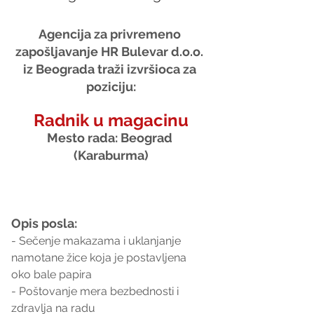
Agencija za privremeno 
zapošljavanje HR Bulevar d.o.o. 
iz Beograda traži izvršioca za 
poziciju:
Radnik u magacinu
Mesto rada: Beograd 
(Karaburma)
Opis posla:
- Sečenje makazama i uklanjanje 
namotane žice koja je postavljena 
oko bale papira
- Poštovanje mera bezbednosti i 
zdravlja na radu