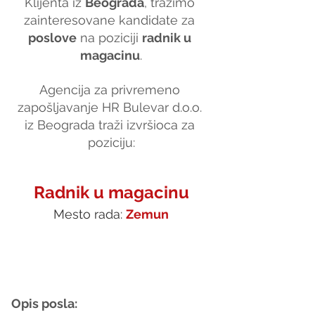
Klijenta iz 
Beograda
, tražimo 
zainteresovane kandidate za 
poslove
 na poziciji 
radnik u 
magacinu
.
Agencija za privremeno 
zapošljavanje HR Bulevar d.o.o. 
iz Beograda traži izvršioca za 
poziciju:
Radnik u magacinu
Mesto rada: 
Zemun
Opis posla: