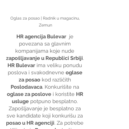
Oglas za posao | Radnik u magacinu, 
Zemun
HR agencija Bulevar
  je 
povezana sa glavnim 
kompanijama koje nude 
zapošljavanje u Republici Srbiji
. 
HR Bulevar
 ima veliku ponudu 
poslova i svakodnevne 
oglase 
za posao
 kod različith 
Poslodavaca
. Konkurišite na 
oglase za poslove
 i koristite 
HR 
usluge
 potpuno besplatno. 
Zapošljavanje je besplatno za 
sve kandidate koji konkurišu za 
posao u HR agenciji
. Za potrebe 