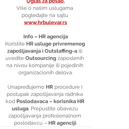
Oglas za posao
.
Više o našim uslugama 
pogledajte na sajtu 
www.hrbulevar.rs
Info – HR agencija
Koristite 
HR usluge privremenog 
zapošljavanja i Outstaffing-a
 ili 
uvedite 
Outsourcing
 zaposlenih 
na nivou kompanije ili pojedinih 
organizacionih delova.
Unapređujemo 
HR
 procedure I 
postupak zapošljavanja radnika 
kod 
Poslodavaca – korisnika HR 
usluga
. Prepustite obavezu 
zapošljavanja profesionalnom 
poslodavcu – 
HR agenciji
.