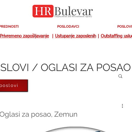
PREDNOSTI
POSLODAVCI
POSLOVI
Privremeno zapošljavanje
|
Ustupanje zaposlenih
|
Outstaffing usl
SLOVI / OGLASI ZA POSAO
 poslovi
| Oglasi za posao, Zemun