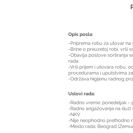
Opis posla:
-Priprema robu za utovar na vo
-Brine o preuzetoj robi, vrši 
-Obavlja poslove sortiranja s
rada
-Vrši prijem i utovara robu, o
procedurama i uputstvima za
-Održava higijenu radnog pro
Uslovi rada:
-Radno vreme: ponedeljak – 
-Radno angažovanje na duži 
-NKV
-Nije neophodno prethodno r
-Mesto rada: Beograd (Zemu