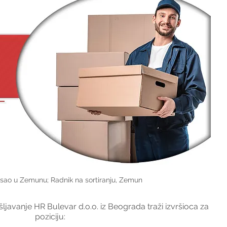
sao u Zemunu; Radnik na sortiranju, Zemun
javanje HR Bulevar d.o.o. iz Beograda traži izvršioca za 
poziciju: