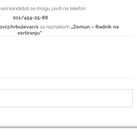
ani kandidati se mogu javiti na telefon:
011/454-25-88
ovi@hrbulevar.rs 
sa naznakom 
„Zemun – Radnik na 
sortiranju“