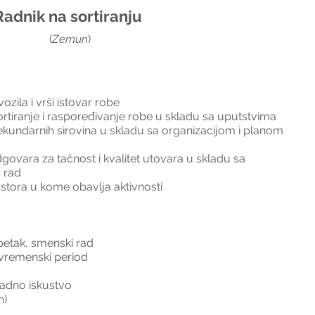
Radnik na sortiranju 
(
Zemun
)
zila i vrši istovar robe
sortiranje i raspoređivanje robe u skladu sa uputstvima
ekundarnih sirovina u skladu sa organizacijom i planom 
dgovara za tačnost i kvalitet utovara u skladu sa 
 rad
stora u kome obavlja aktivnosti
petak, smenski rad
vremenski period
adno iskustvo
n)