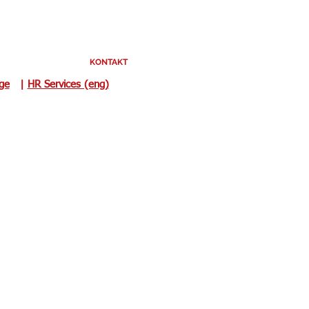
KONTAKT
uge
|
HR Services (eng)