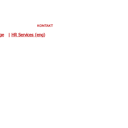
KONTAKT
uge
|
HR Services (eng)