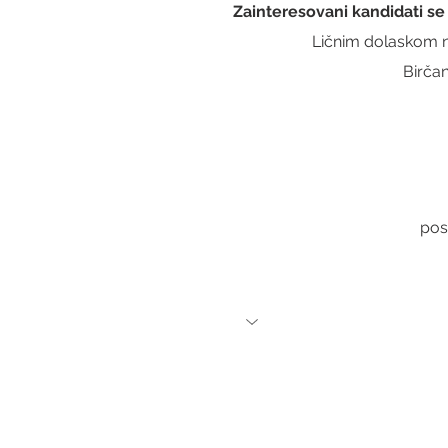
Zainteresovani kandidati se
Ličnim dolaskom n
Birča
pos