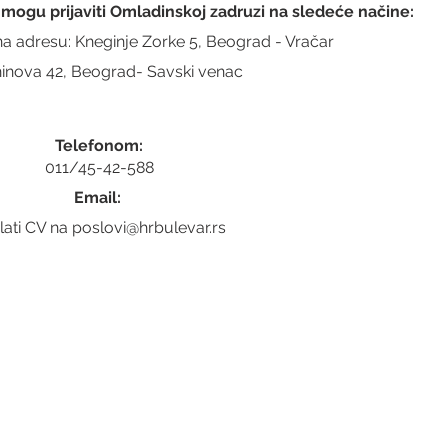
 mogu prijaviti Omladinskoj zadruzi na sledeće načine:
a adresu: Kneginje Zorke 5, Beograd - Vračar
ninova 42, Beograd- Savski venac
Telefonom:
011/45-42-588
Email: 
lati CV na poslovi@hrbulevar.rs