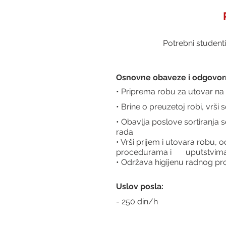
Potrebni studenti
Osnovne obaveze i odgovorn
• Priprema robu za utovar na v
• Brine o preuzetoj robi, vrši
• Obavlja poslove sortiranja 
rada
• Vrši prijem i utovara robu, 
procedurama i       uputstvim
• Održava higijenu radnog pro
Uslov posla:
- 250 din/h