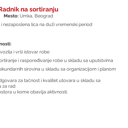
Radnik na sortiranju
Mesto: 
Umka,
Beograd
 i nezaposlena lica na duži vremenski period
osti:
ozila i vrši istovar robe
 sortiranje i raspoređivanje robe u skladu sa uputstvima
sekundarnih sirovina u skladu sa organizacijom i planom 
odgovara za tačnost i kvalitet utovara u skladu sa 
a za rad
stora u kome obavlja aktivnosti.