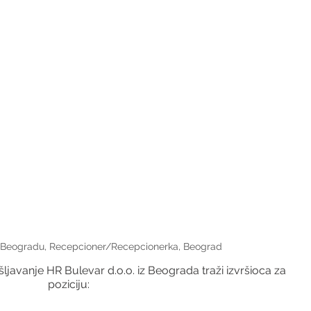
 Beogradu, Recepcioner/Recepcionerka, Beograd
javanje HR Bulevar d.o.o. iz Beograda traži izvršioca za 
poziciju: