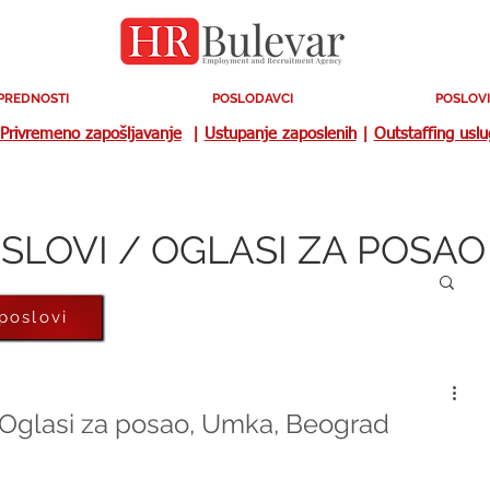
PREDNOSTI
POSLODAVCI
POSLOVI
Privremeno zapošljavanje
|
Ustupanje zaposlenih
|
Outstaffing usl
SLOVI / OGLASI ZA POSAO
 poslovi
| Oglasi za posao, Umka, Beograd