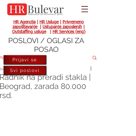
HR Agencija
|
HR Usluge
|
Privremeno
zapošljavanje
|
Ustupanje zaposlenih
|
Outstaffing usluge
|
HR Services (eng)
POSLOVI / OGLASI ZA
POSAO
Post
Prijavi se
Jun 19, 2023
Svi poslovi
Radnik na preradi stakla |
Beograd, zarada 80.000
rsd.