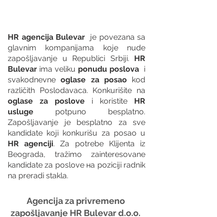
HR agencija Bulevar
  je povezana sa 
glavnim kompanijama koje nude 
zapošljavanje u Republici Srbiji. 
HR 
Bulevar 
ima veliku 
ponudu poslova
  i 
svakodnevne 
oglase za posao
 kod 
različith Poslodavaca. Konkurišite na 
oglase za poslove
 i koristite 
HR 
usluge
 potpuno besplatno. 
Zapošljavanje je besplatno za sve 
kandidate koji konkurišu za posao u 
HR agenciji
. Za potrebe Klijenta iz 
Beograda, tražimo zainteresovane 
kandidate za poslove на poziciji radnik 
na preradi stakla. 
Agencija za privremeno 
zapošljavanje HR Bulevar d.o.o. 