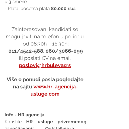
u 3 smene 
- Plata: početna plata 
80.000 rsd.
Zainteresovani kandidati se 
mogu javiti na telefon u periodu 
od 08:30h - 16:30h:
011/4542-588, 060/3066-099
ili poslati CV na email 
poslovi@hrbulevar.rs
Više o ponudi posla pogledajte 
na sajtu 
www.hr-agencija-
usluge.com
Info - HR agencija 
Koristite 
HR usluge privremenog 
zapošljavanja
 i 
Outstaffing-a
  ili 