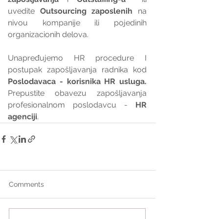
uvedite 
Outsourcing zaposlenih
 na 
nivou kompanije ili pojedinih 
organizacionih delova.
Unapređujemo HR procedure I 
postupak zapošljavanja radnika kod 
Poslodavaca - korisnika HR usluga. 
Prepustite obavezu zapošljavanja 
profesionalnom poslodavcu - 
HR 
agenciji
.
Comments