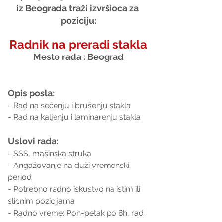
iz Beograda traži izvršioca za 
poziciju:
Radnik na preradi stakla
Mesto rada : Beograd
Opis posla:
- Rad na sečenju i brušenju stakla
- Rad na kaljenju i laminarenju stakla
Uslovi rada:
- SSS, mašinska struka
- Angažovanje na duži vremenski 
period
- Potrebno radno iskustvo na istim ili 
slicnim pozicijama
- Radno vreme: Pon-petak po 8h, rad 