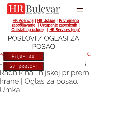
HR Agencija
|
HR Usluge
|
Privremeno
zapošljavanje
|
Ustupanje zaposlenih
|
Outstaffing usluge
|
HR Services (eng)
POSLOVI / OGLASI ZA
POSAO
Post
Prijavi se
May 21, 2024
Svi poslovi
Radnik na linijskoj pripremi
hrane | Oglas za posao,
Umka