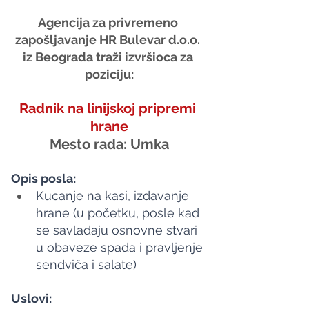
Agencija za privremeno 
zapošljavanje HR Bulevar d.o.o. 
iz Beograda traži izvršioca za 
poziciju:
Radnik na linijskoj pripremi 
hrane
Mesto rada: Umka
Opis posla:
Kucanje na kasi, izdavanje 
hrane (u početku, posle kad 
se savladaju osnovne stvari 
u obaveze spada i pravljenje 
sendviča i salate)
Uslovi: