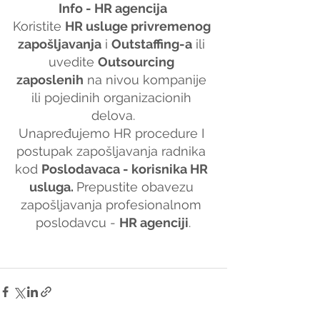
Info - HR agencija
Koristite 
HR usluge privremenog 
zapošljavanja
 i 
Outstaffing-a
 ili 
uvedite 
Outsourcing 
zaposlenih
 na nivou kompanije 
ili pojedinih organizacionih 
delova.
Unapređujemo HR procedure I 
postupak zapošljavanja radnika 
kod 
Poslodavaca - korisnika HR 
usluga. 
Prepustite obavezu 
zapošljavanja profesionalnom 
poslodavcu - 
HR agenciji
.