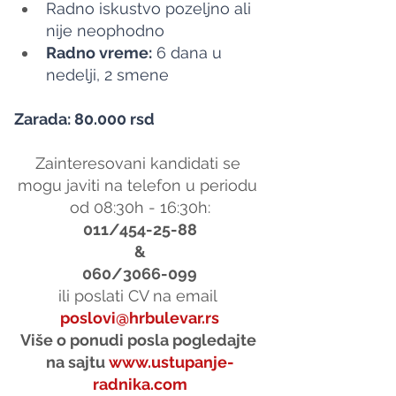
Radno iskustvo pozeljno ali 
nije neophodno
Radno vreme:
 6 dana u 
nedelji, 2 smene
Zarada: 80.000 rsd
Zainteresovani kandidati se 
mogu javiti na telefon u periodu 
od 08:30h - 16:30h:
011/454-25-88
&
060/3066-099
ili poslati CV na email 
poslovi@hrbulevar.rs
Više o ponudi posla pogledajte 
na sajtu 
www.ustupanje-
radnika.com