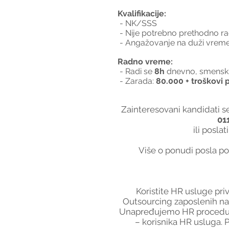
Kvalifikacije:
 - NK/SSS
 - Nije potrebno prethodno r
 - Angažovanje na duži vreme
Radno vreme:
 - Radi se 
8h 
dnevno, smenski 
 - Zarada: 
80.000 + troškovi 
Zainteresovani kandidati se
01
ili posla
Više o ponudi posla po
Koristite HR usluge pri
Outsourcing zaposlenih na 
Unapređujemo HR procedure
– korisnika HR usluga. 