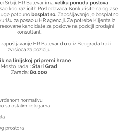
i Srbiji. HR Bulevar ima
 veliku ponudu poslova
 i 
o kod različith Poslodavaca. Konkurišite na oglase 
sluge potpuno 
besplatno. 
Zapošljavanje je besplatno 
urišu za posao u HR agenciji. Za potrebe Klijenta iz 
resovane kandidate za poslove na poziciji prodajni 
konsultant.
zapošljavanje HR Bulevar d.o.o. iz Beograda traži 
izvršioca za poziciju:
k na linijskoj pripremi hrane
Mesto rada : 
Stari Grad
Zarada:
 80.000
 utvrđenom normativu
edno sa ostalim kolegama
ela 
og prostora