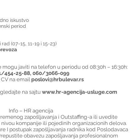
adno iskustvo
nski period
rad (07-15, 11-19 i 15-23)
prevoza
 mogu javiti na telefon u periodu od 08:30h – 16:30h:
1/454-25-88, 060/3066-099
ti CV na email 
poslovi@hrbulevar.rs
gledajte na sajtu
 www.hr-agencija-usluge.com
Info – HR agencija
vremenog zapošljavanja i Outstaffing-a ili uvedite 
nivou kompanije ili pojedinih organizacionih delova.
 I postupak zapošljavanja radnika kod Poslodavaca 
Prepustite obavezu zapošljavanja profesionalnom 