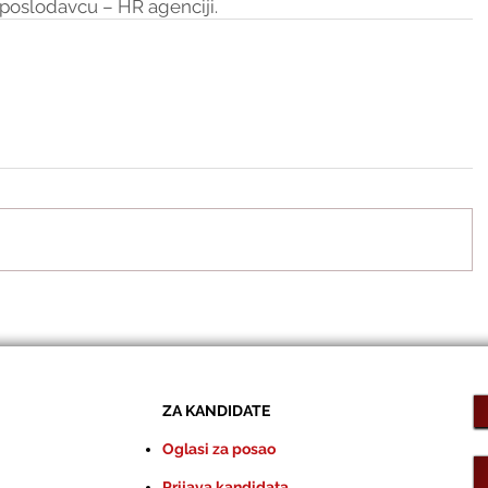
poslodavcu – HR agenciji.
ZA KANDIDATE
Oglasi za posao
Prijava kandidata