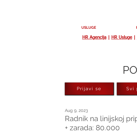
USLUGE
HR Agencija
|
HR Usluge
|
PO
Prijavi se
Svi
Aug 9, 2023
Radnik na linijskoj pr
+ zarada: 80.000