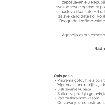
zapošljavanje u Republic
svakodnevne oglase za posa
za poslove i koristite HR u
za sve kandidate koji konk
Beograda, tražimo zainte
Agencija za privremeno 
Radni
Opis posla:
 - Priprema gotovih jela po
 -Priprema hrane u liniji zaj
 - Usluživanje kupaca
 - Šalterska prodaja gotovih j
 - Rad za fiskalnom kasom
 - Održavanje urednosti radn