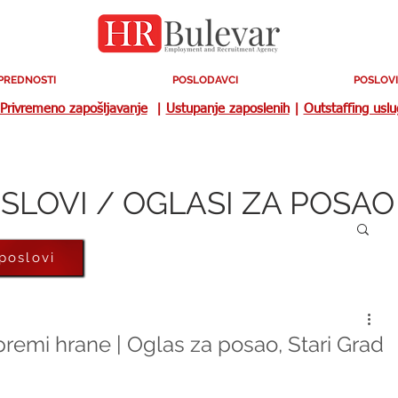
PREDNOSTI
POSLODAVCI
POSLOVI
Privremeno zapošljavanje
|
Ustupanje zaposlenih
|
Outstaffing usl
SLOVI / OGLASI ZA POSAO
 poslovi
ipremi hrane | Oglas za posao, Stari Grad