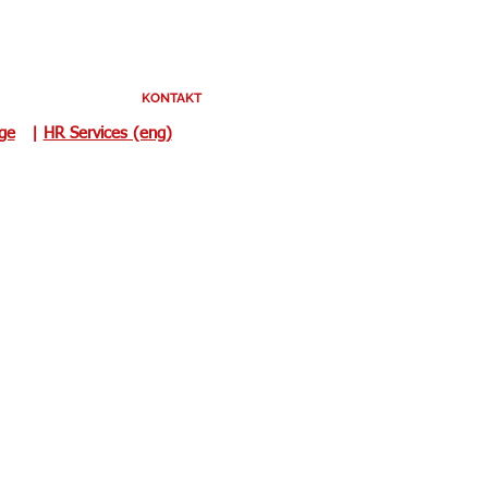
KONTAKT
uge
|
HR Services (eng)