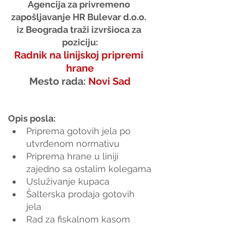
Agencija za privremeno 
zapošljavanje HR Bulevar d.o.o. 
iz Beograda traži izvršioca za 
poziciju:
Radnik na linijskoj pripremi 
hrane
Mesto rada: 
Novi Sad
Opis posla:
Priprema gotovih jela po 
utvrđenom normativu
Priprema hrane u liniji 
zajedno sa ostalim kolegama
Usluživanje kupaca
Šalterska prodaja gotovih 
jela
Rad za fiskalnom kasom