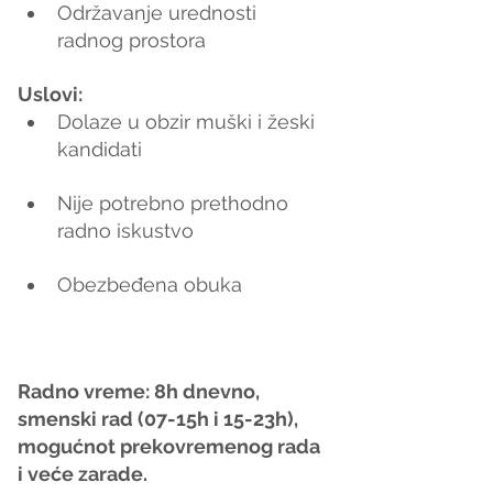
Održavanje urednosti 
radnog prostora
Uslovi:
Dolaze u obzir muški i žeski 
kandidati
Nije potrebno prethodno 
radno iskustvo
Obezbeđena obuka
Radno vreme: 8h dnevno, 
smenski rad (07-15h i 15-23h), 
mogućnot prekovremenog rada 
i veće zarade.