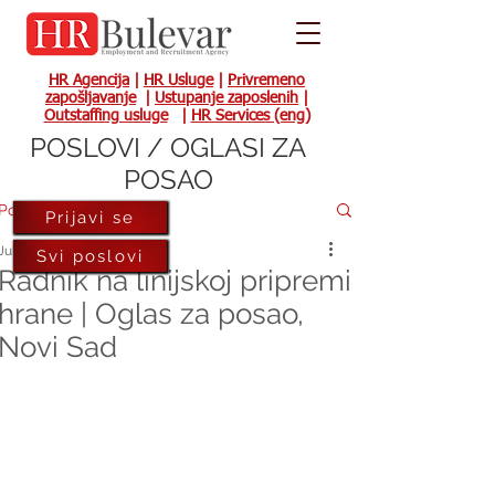
HR Agencija
|
HR Usluge
|
Privremeno
zapošljavanje
|
Ustupanje zaposlenih
|
Outstaffing usluge
|
HR Services (eng)
POSLOVI / OGLASI ZA
POSAO
Post
Prijavi se
Jul 15, 2024
Svi poslovi
Radnik na linijskoj pripremi
hrane | Oglas za posao,
Novi Sad