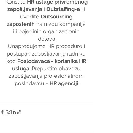
Koristite 
HR usluge privremenog 
zapošljavanja
 i 
Outstaffing-a
 ili 
uvedite 
Outsourcing 
zaposlenih
 na nivou kompanije 
ili pojedinih organizacionih 
delova.
Unapređujemo HR procedure I 
postupak zapošljavanja radnika 
kod 
Poslodavaca - korisnika HR 
usluga. 
Prepustite obavezu 
zapošljavanja profesionalnom 
poslodavcu - 
HR agenciji
.