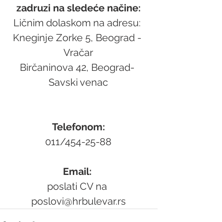
zadruzi na sledeće načine:
Ličnim dolaskom na adresu: 
Kneginje Zorke 5, Beograd - 
Vračar
Birčaninova 42, Beograd- 
Savski venac
Telefonom:
011/454-25-88
Email: 
poslati CV na 
poslovi@hrbulevar.rs