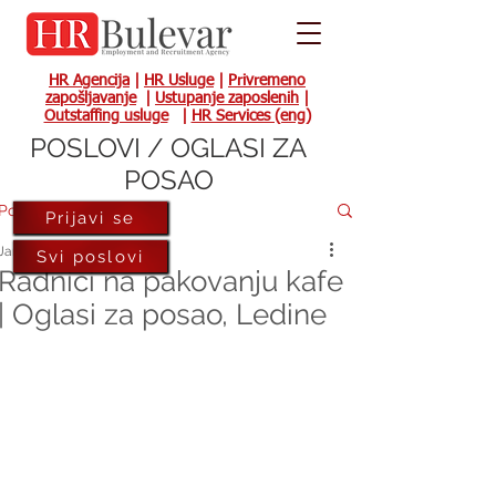
HR Agencija
|
HR Usluge
|
Privremeno
zapošljavanje
|
Ustupanje zaposlenih
|
Outstaffing usluge
|
HR Services (eng)
POSLOVI / OGLASI ZA
POSAO
Post
Prijavi se
Jan 4, 2022
Svi poslovi
Radnici na pakovanju kafe
| Oglasi za posao, Ledine