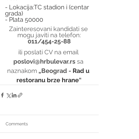
- Lokacija:TC stadion i (centar 
grada)
- Plata 50000
Zainteresovani kandidati se 
mogu javiti na telefon:
011/454-25-88
ili poslati CV na email 
poslovi@hrbulevar.rs 
sa 
naznakom 
„Beograd - 
Rad u 
restoranu brze hrane
“
Comments