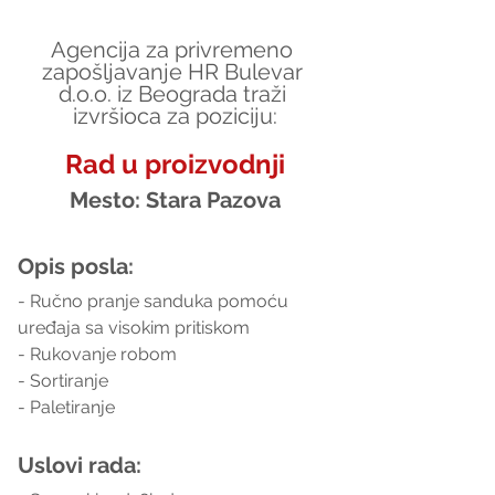
Agencija za privremeno 
zapošljavanje HR Bulevar 
d.o.o. iz Beograda traži 
izvršioca za poziciju:
Rad u proizvodnji
Mesto: Stara Pazova
Opis posla:
- Ručno pranje sanduka pomoću 
uređaja sa visokim pritiskom
- Rukovanje robom
- Sortiranje
- Paletiranje
Uslovi rada: