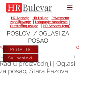
HR Agencija
|
HR Usluge
|
Privremeno
zapošljavanje
|
Ustupanje zaposlenih
|
Outstaffing usluge
|
HR Services (eng)
POSLOVI / OGLASI ZA
POSAO
Post
Prijavi se
Aug 4, 2022
Svi poslovi
Rad u proizvodnji | Oglasi
za posao, Stara Pazova