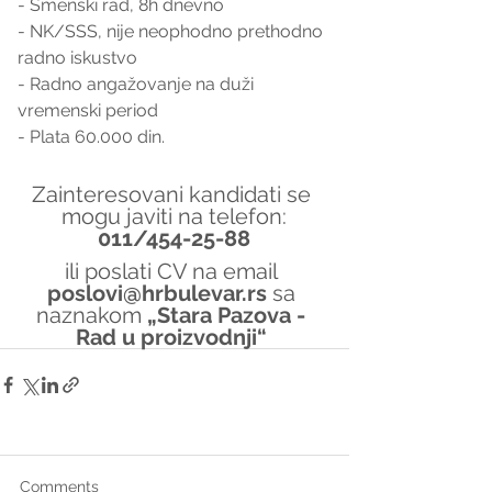
- Smenski rad, 8h dnevno
- NK/SSS, nije neophodno prethodno 
radno iskustvo
- Radno angažovanje na duži 
vremenski period
- Plata 60.000 din.
Zainteresovani kandidati se 
mogu javiti na telefon:
011/454-25-88
ili poslati CV na email 
poslovi@hrbulevar.rs 
sa 
naznakom 
„Stara Pazova - 
Rad u proizvodnji“
Comments