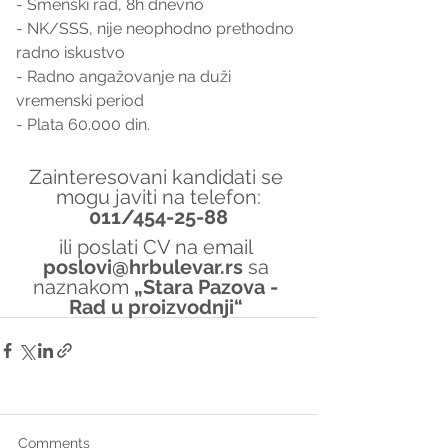
- Smenski rad, 8h dnevno
- NK/SSS, nije neophodno prethodno 
radno iskustvo
- Radno angažovanje na duži 
vremenski period
- Plata 60.000 din.
Zainteresovani kandidati se 
mogu javiti na telefon:
011/454-25-88
ili poslati CV na email 
poslovi@hrbulevar.rs 
sa 
naznakom 
„Stara Pazova - 
Rad u proizvodnji“
Comments