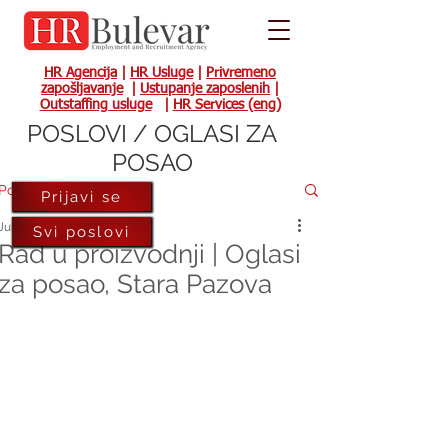
HR Agencija
|
HR Usluge
|
Privremeno
zapošljavanje
|
Ustupanje zaposlenih
|
Outstaffing usluge
|
HR Services (eng)
POSLOVI / OGLASI ZA
POSAO
Post
Prijavi se
Jul 25, 2022
Svi poslovi
Rad u proizvodnji | Oglasi
za posao, Stara Pazova