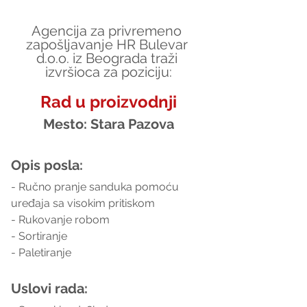
Agencija za privremeno 
zapošljavanje HR Bulevar 
d.o.o. iz Beograda traži 
izvršioca za poziciju:
Rad u proizvodnji
Mesto: Stara Pazova
Opis posla:
- Ručno pranje sanduka pomoću 
uređaja sa visokim pritiskom
- Rukovanje robom
- Sortiranje
- Paletiranje
Uslovi rada: