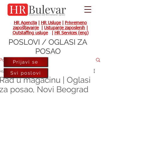
HR Agencija
|
HR Usluge
|
Privremeno
zapošljavanje
|
Ustupanje zaposlenih
|
Outstaffing usluge
|
HR Services (eng)
POSLOVI / OGLASI ZA
POSAO
Post
Prijavi se
Mar 8, 2022
Svi poslovi
Rad u magacinu | Oglasi
za posao, Novi Beograd