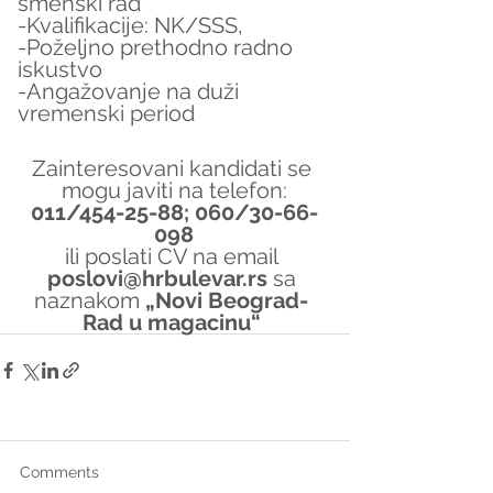
smenski rad
-Kvalifikacije: NK/SSS,
-Poželjno prethodno radno 
iskustvo
-Angažovanje na duži 
vremenski period
Zainteresovani kandidati se 
mogu javiti na telefon:
011/454-25-88; 060/30-66-
098
ili poslati CV na email 
poslovi@hrbulevar.rs 
sa 
naznakom 
„Novi Beograd- 
Rad u magacinu“
Comments