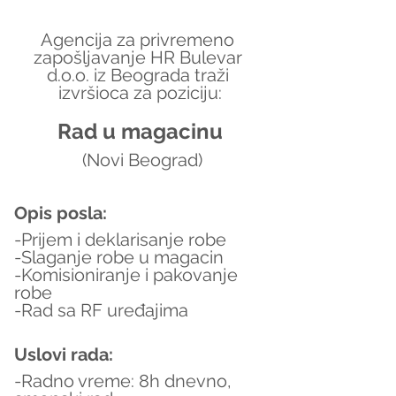
Agencija za privremeno 
zapošljavanje HR Bulevar 
d.o.o. iz Beograda traži 
izvršioca za poziciju:
Rad u magacinu
(Novi Beograd)
Opis posla:
-Prijem i deklarisanje robe
-Slaganje robe u magacin
-Komisioniranje i pakovanje 
robe 
-Rad sa RF uređajima
Uslovi rada:
-Radno vreme: 8h dnevno, 