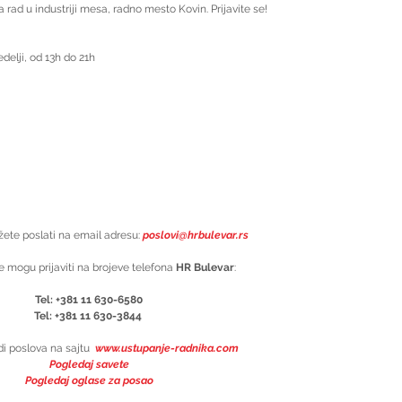
 rad u industriji mesa, radno mesto Kovin. Prijavite se!
elji, od 13h do 21h
žete poslati na email adresu: 
poslovi@hrbulevar.rs
e mogu prijaviti na brojeve telefona 
HR Bulevar
:
Tel: +381 11 630-6580
Tel: +381 11 630-3844 
i poslova na sajtu  
www.ustupanje-radnika.com
Pogledaj savete
Pogledaj oglase za posao