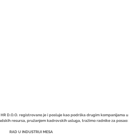
 HR D.O.O. registrovano je i posluje kao podrška drugim kompanijama u 
udskih resursa, pružanjem kadrovskih usluga, tražimo radnike za posao:
RAD U INDUSTRIJI MESA