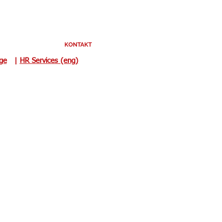
KONTAKT
uge
|
HR Services (eng)