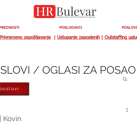
PREDNOSTI
POSLODAVCI
POSLOVI
Privremeno zapošljavanje
|
Ustupanje zaposlenih
|
Outstaffing usl
SLOVI / OGLASI ZA POSAO
 poslovi
| Kovin