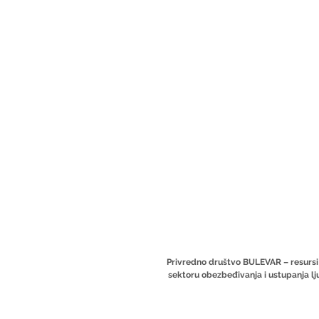
Privredno društvo BULEVAR – resursi
sektoru obezbeđivanja i ustupanja lj