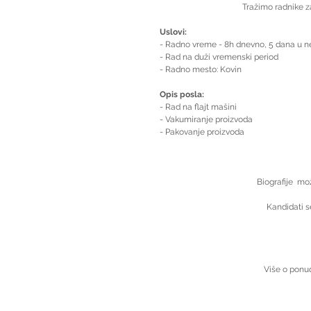
Tražimo radnike za
Uslovi:
- Radno vreme - 8h dnevno, 5 dana u ned
- Rad na duži vremenski period
- Radno mesto: Kovin
Opis posla:
- Rad na flajt mašini
- Vakumiranje proizvoda
- Pakovanje proizvoda
Biografije  mo
Kandidati s
Više o ponud