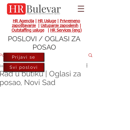
HR Agencija
|
HR Usluge
|
Privremeno
zapošljavanje
|
Ustupanje zaposlenih
|
Outstaffing usluge
|
HR Services (eng)
POSLOVI / OGLASI ZA
POSAO
Post
Prijavi se
Jan 14, 2022
Svi poslovi
Rad u butiku | Oglasi za
posao, Novi Sad