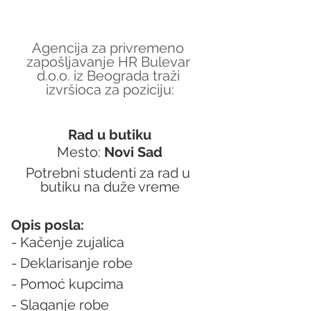
Agencija za privremeno 
zapošljavanje HR Bulevar 
d.o.o. iz Beograda traži 
izvršioca za poziciju:
Rad u butiku
Mesto: 
Novi Sad
Potrebni studenti za rad u 
butiku na duže vreme
Opis posla:
- Kačenje zujalica
- Deklarisanje robe
- Pomoć kupcima
- Slaganje robe