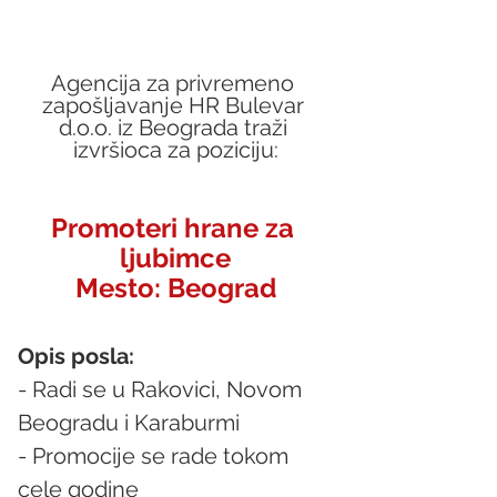
Agencija za privremeno 
zapošljavanje HR Bulevar 
d.o.o. iz Beograda traži 
izvršioca za poziciju:
Promoteri hrane za 
ljubimce
Mesto: 
Beograd
Opis posla:
- Radi se u Rakovici, Novom 
Beogradu i Karaburmi
- Promocije se rade tokom 
cele godine 