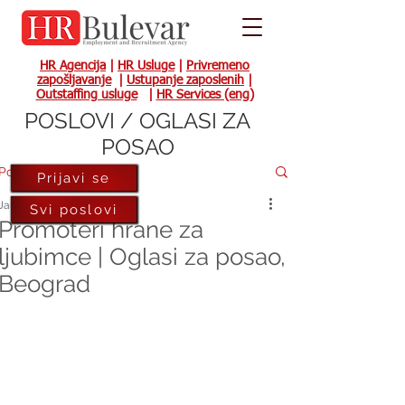
HR Agencija
|
HR Usluge
|
Privremeno
zapošljavanje
|
Ustupanje zaposlenih
|
Outstaffing usluge
|
HR Services (eng)
POSLOVI / OGLASI ZA
POSAO
Post
Prijavi se
Jan 11, 2022
Svi poslovi
Promoteri hrane za
ljubimce | Oglasi za posao,
Beograd