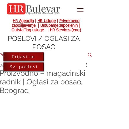
HR Agencija
|
HR Usluge
|
Privremeno
zapošljavanje
|
Ustupanje zaposlenih
|
Outstaffing usluge
|
HR Services (eng)
POSLOVI / OGLASI ZA
POSAO
Post
Prijavi se
Oct 12, 2023
Svi poslovi
Proizvodno – magacinski
radnik | Oglasi za posao,
Beograd