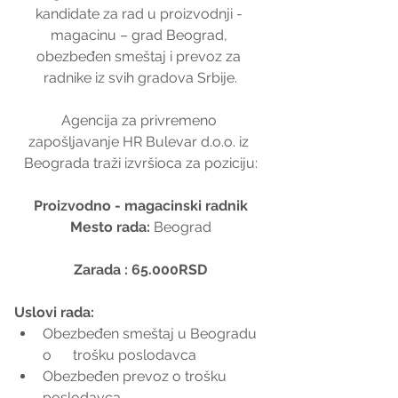
kandidate za rad u proizvodnji - 
magacinu – grad Beograd, 
obezbeđen smeštaj i prevoz za 
radnike iz svih gradova Srbije.
Agencija za privremeno 
zapošljavanje HR Bulevar d.o.o. iz 
Beograda traži izvršioca za poziciju:
Proizvodno - magacinski radnik
Mesto rada: 
Beograd
Zarada : 65.000RSD
Uslovi rada:
Obezbeđen smeštaj u Beogradu 
o      trošku poslodavca
Obezbeđen prevoz o trošku      
poslodavca