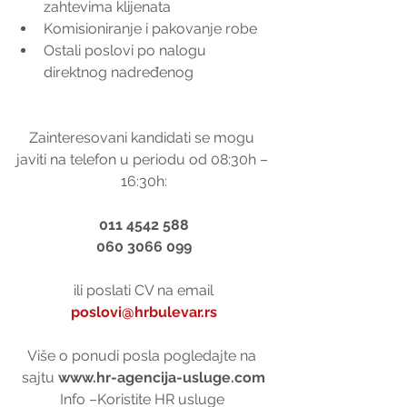
zahtevima klijenata
Komisioniranje i pakovanje robe
Ostali poslovi po nalogu      
direktnog nadređenog
Zainteresovani kandidati se mogu 
javiti na telefon u periodu od 08:30h – 
16:30h:
011 4542 588
060 3066 099
ili poslati CV na email
poslovi@hrbulevar.rs
Više o ponudi posla pogledajte na 
sajtu 
www.hr-agencija-usluge.com
Info –Koristite HR usluge 