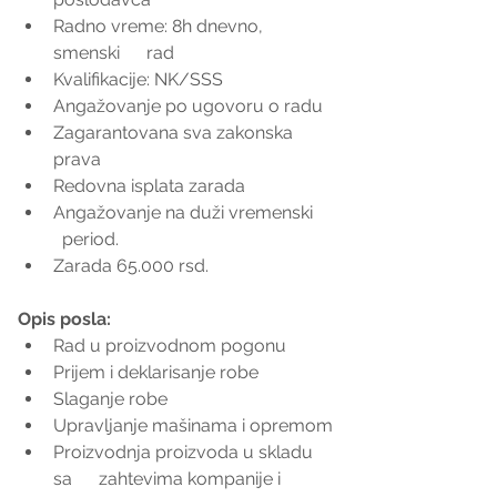
Radno vreme: 8h dnevno, 
smenski      rad
Kvalifikacije: NK/SSS
Angažovanje po ugovoru o radu
Zagarantovana sva zakonska 
prava
Redovna isplata zarada
Angažovanje na duži vremenski    
  period.
Zarada 65.000 rsd.
Opis posla:
Rad u proizvodnom pogonu
Prijem i deklarisanje robe
Slaganje robe
Upravljanje mašinama i opremom
Proizvodnja proizvoda u skladu 
sa      zahtevima kompanije i 